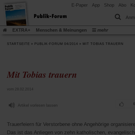
E-Paper
App
Shop
Abo
Ko
einem
neuen
Tab)
Anm
EXTRA+
Menschen & Meinungen
mehr
Religion & Kirchen
Politik & Gesellschaft
Leben & Kultur
STARTSEITE
»
PUBLIK-FORUM 04/2014
»
MIT TOBIAS TRAUERN
Aufstehen & Handeln
Rezensionen
Publik-Forum Archiv
EXTRA
Edition
Dossier
Weisheitsletter
Spiritletter
Newsletter
Veranstaltungen
Wir über uns
Mit Tobias trauern
Leserinitiative Publik-Forum e.V.
Die Erderwärmung stopp
(Öffnet
(Öffnet
Urlaub und Nichtstun
Gefährlicher Reichtum
Krieg in Naho
in
in
(Öffnet
Gleichberechtigung
Künstliche Intelligenz
Was gibt Hoffn
vom 28.02.2014
einem
einem
in
neuen
neuen
(Öffnet
(Öf
Krieg und Frieden
Gott neu denken
Krieg in der Ukraine
einem
Tab)
Tab)
in
in
neuen
Artikel vorlesen lassen
Flucht und Migration
Video-Podcast »Veranstaltungen«
einem
ei
Tab)
neuen
ne
Podcast »Veranstaltungen«
Schriftgröße ändern:
Tab)
Ta
Trauerfeiern für Verstorbene ohne Angehörige organisier
Das ist das Anliegen von zehn katholischen, evangelisc