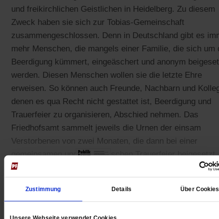
und freikirchlichen Geistlichen in Heidelberg. Zu diesem
Zweck haben sie sich zur Tobias-Gemeinschaft
zusammengeschlossen. Denn in Deutschland gibt es im
mehr Menschen, die mangels einer Familie, die sich um 
Beerdigung kümmert, eingeäschert und anonym beigeset
werden. Diesen Menschen wollen sie die letzte Ehre
erweisen. So können auch Freunde, Nachbarn und Kolle
denen es qua Recht nicht gestattet ist, Beerdigung und
Trauerfeier zu organisieren, Abschied nehmen. Das
Friedhofsamt sammelt jeweils die Urnen der einsam
Verstorbenen von zwei Monaten, die dann bei einer
gemeinsamen und ökumenischen Trauerfeier beigesetzt
werden.
Zustimmung
Details
Über Cookie
Gedruckt + Digital
Unsere Webseite verwendet Cookies