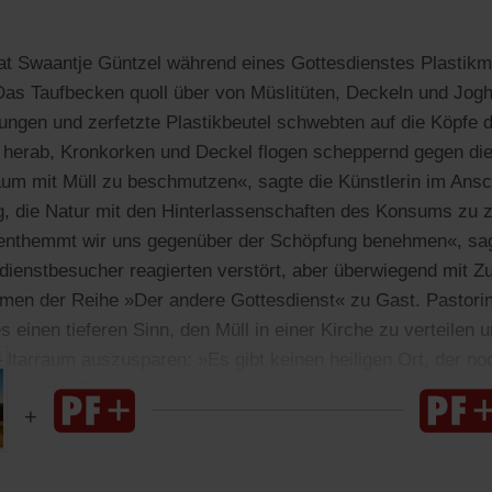
hat Swaantje Güntzel während eines Gottesdienstes Plastikm
. Das Taufbecken quoll über von Müslitüten, Deckeln und Jog
ngen und zerfetzte Plastikbeutel schwebten auf die Köpfe 
herab, Kronkorken und Deckel flogen scheppernd gegen die 
aum mit Müll zu beschmutzen«, sagte die Künstlerin im Ans
g, die Natur mit den Hinterlassenschaften des Konsums zu 
 enthemmt wir uns gegenüber der Schöpfung benehmen«, sa
sdienstbesucher reagierten verstört, aber überwiegend mit Z
men der Reihe »Der andere Gottesdienst« zu Gast. Pastori
es einen tieferen Sinn, den Müll in einer Kirche zu verteilen
ltarraum auszusparen: »Es gibt keinen heiligen Ort, der noc
st unsere Erde.«