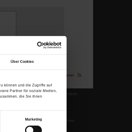
(Öffnet
in
Über Cookies
einem
neuen
(Öffnet
Publik-Forum.de folgen:
Tab)
in
einem
neuen
u können und die Zugriffe auf
Tab)
sere Partner für soziale Medien,
LESERINITIATIVE PUBLIK-
zusammen, die Sie ihnen
FORUM E. V.
ichtum
Ziele und Aufgaben
Vorstand
tstun
Marketing
Harald-Pawlowski-Fonds
igenz
Spenden
ung