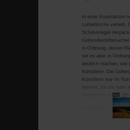
In einer Kunstaktion 
Lutherkirche verteilt
Schokoriegel-Verpacku
Gottesdienstbesucher 
in Ordnung, diesen R
sei es aber in Ordnun
deutlich machen, wie
Künstlerin. Die Gotte
Künstlerin war im Rah
betonte, für sie habe 
Taufbecken noch den A
Denn der heilige Ort i