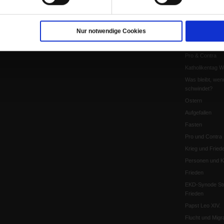
Kontakt
Personen und Ko
Pfingsten
Nur notwendige Cookies
Leo XIV
Die Katastrophe
Pro & Contra
Katholikentag 
Was bleibt, wen
schwindet?
Ostern
Aufgefallen
Fasten
Pro und Contra
Krieg und Fried
Personen und Ko
Frieden
EKD-Synode Str
Frieden
Papst Leo XIV.
Flucht und Migra