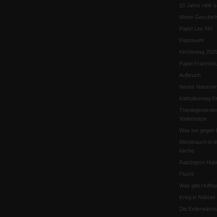
10 Jahre »Wir s
Meine Geschich
Papst Leo XIV
Papstwahl
Kirchentag 202
Papst Franzisk
Aufbruch
Neues Naturver
Katholikentag Er
Theologenprote
Voderholzer
Was tun gegen 
Missbrauch in d
Kirche
Ratzingers Habil
Flucht
Was gibt Hoffn
Krieg in Nahost
Die Erderwärmu