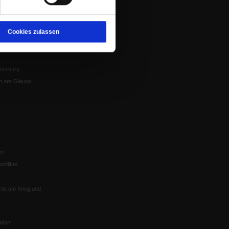
Veranstaltungen
nflikte, Leo XIV
Gesprächskreise
Mitgliederrundbrief
Cookies zulassen
Satzung
 von Tschernobyl
Würzburg
n der Glaube
en
nflikte
eit um Krieg und
tion