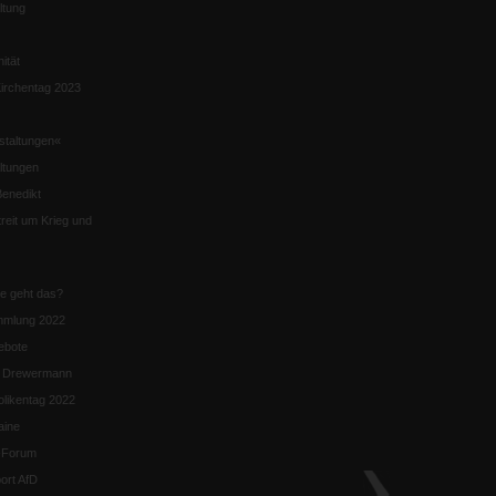
ltung
nität
irchentag 2023
staltungen«
ltungen
enedikt
eit um Krieg und
ie geht das?
mmlung 2022
ebote
n Drewermann
likentag 2022
aine
k-Forum
ort AfD