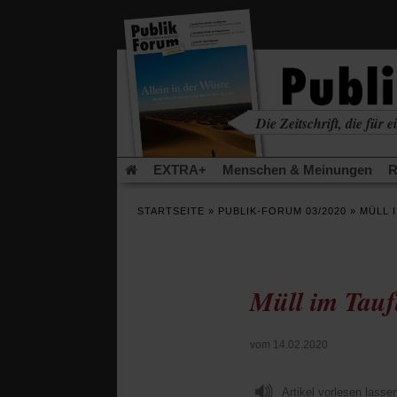
in
einem
neuen
Tab)
Die Zeitschrift, die für ei
kritisch • christlich • u
EXTRA+
Menschen & Meinungen
R
Rezensionen
Publik-Forum Archiv
EX
STARTSEITE
»
PUBLIK-FORUM 03/2020
»
MÜLL 
Leserinitiative Publik-Forum e.V.
Urlaub
(Öffnet
(Öf
Was gibt Hoffnung?
Krieg und Frieden
in
in
einem
ei
Müll im Tau
neuen
ne
Schriftgröße ändern:
Tab)
Tab
vom 14.02.2020
Artikel vorlesen lasse