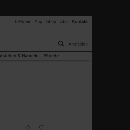
E-Paper
App
Shop
Abo
Kontakt
Anmelden
fstehen & Handeln
mehr
tter
Veranstaltungen
Wir über uns
t
(Öffnet
ichberechtigung
Künstliche Intelligenz
in
Video-Podcast »Veranstaltungen«
einem
neuen
Podcast »Veranstaltungen«
Tab)