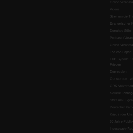
Online-Veransta
Videos
Streit um die Tri
Evangelischer K
Dorothee Sölle
Podcast »Veran
Online-Veransta
Tod von Papst B
EKD-Synode: Str
Frieden
Depression
Gut sterben - w
ÖRK-Vollversa
aktuelle Jobang
Streit um Euge
Deutscher Katho
Krieg in der Ukr
50 Jahre Publi
Investigativ-Rep