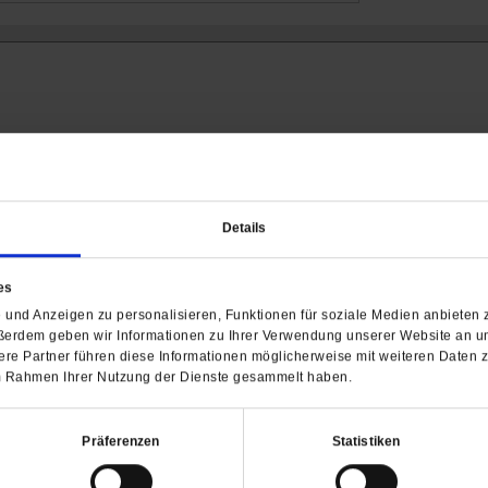
Details
Barrierefreiheit
es
H
und Anzeigen zu personalisieren, Funktionen für soziale Medien anbieten z
ßerdem geben wir Informationen zu Ihrer Verwendung unserer Website an un
WIR ÜBER UNS
SERVICE
THEMA
re Partner führen diese Informationen möglicherweise mit weiteren Daten 
Redaktion
Abo
Gefährlicher Re
 im Rahmen Ihrer Nutzung der Dienste gesammelt haben.
Herausgeberinnen und
Abo kündigen
Gottesfragen
Herausgeber
Shop
Urlaub und Nich
Präferenzen
Statistiken
Verlag
Newsletter
Künstliche Intell
Anzeigen
Gleichberechtig