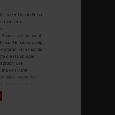
üll in der Osnabrücker
hurtbechern.
der
Kanzel. »Es ist nicht
chluss. Genauso wenig
zerstören. »Ich möchte
gte die Hamburger
uspruch. Die
n Ina von Häfen
 und dabei weder das
h frei wäre von Müll.