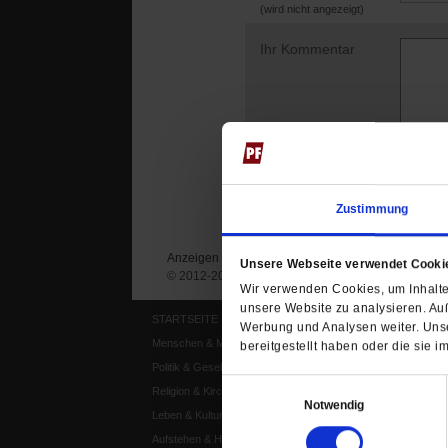
(wird nicht angezeigt)
Ihr Kommentar
Zustimmung
Anzeigen
Impressum
Datenschutz
Unsere Webseite verwendet Cooki
© 2012-2026 Publik-Forum Verlagsgesellschaft mb
Wir verwenden Cookies, um Inhalte 
unsere Website zu analysieren. Au
STARTSEITE
MEDIEN
Werbung und Analysen weiter. Unse
Menschen & Meinungen
Publik-Forum Archiv
bereitgestellt haben oder die sie
Politik & Gesellschaft
Publik-Forum EXTRA
Einwilligungsauswahl
Religion & Kirchen
Publik-Forum Edition
Notwendig
Leben & Kultur
Publik-Forum Dossier
Aufstehen & Handeln
Weisheitsletter