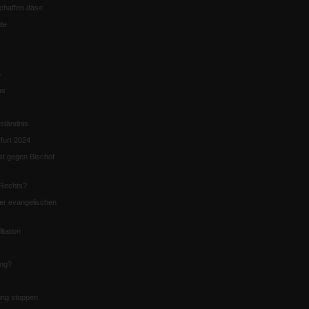
chaffen das«
te
5
us
ständnis
furt 2024
st gegen Bischof
Rechts?
er evangelischen
itation
ung?
ng stoppen