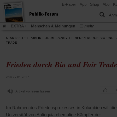
E-Paper
App
Shop
Abo
Ko
einem
neuen
Tab)
Anm
EXTRA+
Menschen & Meinungen
mehr
Religion & Kirchen
Politik & Gesellschaft
Leben & Kultur
STARTSEITE
»
PUBLIK-FORUM 02/2017
»
FRIEDEN DURCH BIO UND F
Aufstehen & Handeln
Rezensionen
Publik-Forum Archiv
TRADE
EXTRA
Edition
Dossier
Weisheitsletter
Spiritletter
Newsletter
Veranstaltungen
Wir über uns
Frieden durch Bio und Fair Trad
Leserinitiative Publik-Forum e.V.
Die Erderwärmung stopp
(Öffnet
(Öffnet
Urlaub und Nichtstun
Gefährlicher Reichtum
Krieg in Naho
in
in
(Öffnet
Gleichberechtigung
Künstliche Intelligenz
Was gibt Hoffn
vom 27.01.2017
einem
einem
in
neuen
neuen
(Öffnet
(Öf
Krieg und Frieden
Gott neu denken
Krieg in der Ukraine
einem
Tab)
Tab)
in
in
neuen
Artikel vorlesen lassen
Flucht und Migration
Video-Podcast »Veranstaltungen«
einem
ei
Tab)
neuen
ne
Podcast »Veranstaltungen«
Schriftgröße ändern:
Tab)
Ta
Im Rahmen des Friedensprozesses in Kolumbien will die
Universität von Antioquia ehemalige Kämpfer der