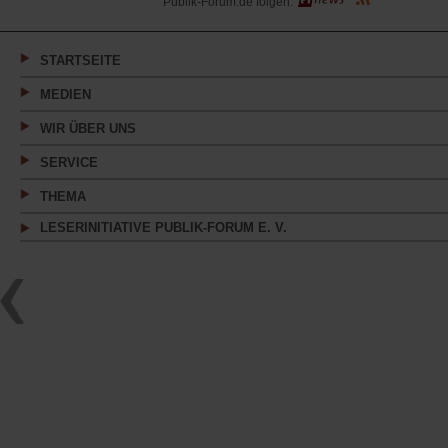
Publik-Forum.de folgen:
in
einem
neuen
Tab)
STARTSEITE
MEDIEN
WIR ÜBER UNS
SERVICE
THEMA
LESERINITIATIVE PUBLIK-FORUM E. V.