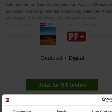
linksgerichteten Guerilla-Organisation
Farc
zu Ökobauer
ausbilden. Schwerpunkte der Ausbildung sollen der Anba
von Kakao, Zitrusfrüchten, die Viehzucht und die
Forstwirtschaft sein, erklärte Mauricio Alviar Ramirez, d
Rektor der Universität.
Gedruckt + Digital
Jetzt für 5 € testen
Zustimmung
Details
Über Cookie