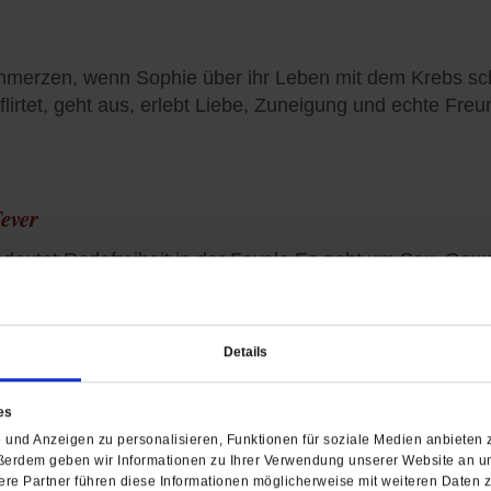
hmerzen, wenn Sophie über ihr Leben mit dem Krebs schre
flirtet, geht aus, erlebt Liebe, Zuneigung und echte Freu
ever
deutet Redefreiheit in der Favela.Es geht um Sex, Gewa
Details
teln blüht eine Musikszene
es
und Anzeigen zu personalisieren, Funktionen für soziale Medien anbieten z
ßerdem geben wir Informationen zu Ihrer Verwendung unserer Website an un
re Partner führen diese Informationen möglicherweise mit weiteren Daten 