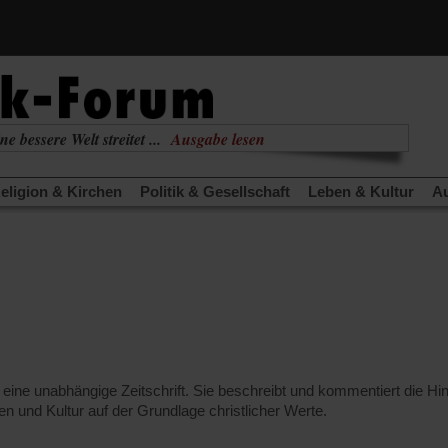
ne bessere Welt streitet ...
Ausgabe lesen
nabhängig
zur aktuellen Ausgabe
eligion & Kirchen
Politik & Gesellschaft
Leben & Kultur
Au
TRA
Edition
Dossier
Weisheitsletter
Spiritletter
Newsle
(Öffnet
(Öffnet
derwärmung stoppen
Urlaub und Nichtstun
Gefährlicher Re
in
in
(Öffnet
(Öffnet
(Öffnet
Was gibt Hoffnung?
Krieg und Frieden
Gott neu denken
einem
einem
in
in
in
neuen
neuen
anstaltungen«
Podcast »Veranstaltungen«
Schriftgröße änd
einem
einem
einem
Tab)
Tab)
neuen
neuen
neuen
Tab)
Tab)
Tab)
t eine unabhängige Zeitschrift. Sie beschreibt und kommentiert die Hi
ben und Kultur auf der Grundlage christlicher Werte.