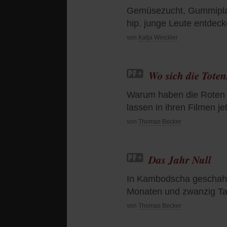
Gemüsezucht, Gummiplant
hip. junge Leute entdec
von
Katja Winckler
Wo sich die Toten
Warum haben die Roten 
lassen in ihren Filmen je
von
Thomas Becker
Das Jahr Null
In Kambodscha geschah e
Monaten und zwanzig Ta
von
Thomas Becker