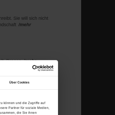
ibt. Sie will sich nicht
ndschaft
/mehr
lt, Drogen
/mehr
(Öffnet
in
Über Cookies
einem
neuen
Tab)
u können und die Zugriffe auf
sere Partner für soziale Medien,
zusammen, die Sie ihnen