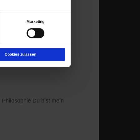
osexuellen rät sie: Ab in
Marketing
Cookies zulassen
r
d Philosophie Du bist mein