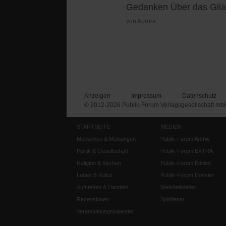
Gedanken Über das Glüc
von Aurora:
Anzeigen
Impressum
Datenschutz
© 2012-2026 Publik-Forum Verlagsgesellschaft mb
STARTSEITE
MEDIEN
Menschen & Meinungen
Publik-Forum Archiv
Politik & Gesellschaft
Publik-Forum EXTRA
Religion & Kirchen
Publik-Forum Edition
Leben & Kultur
Publik-Forum Dossier
Aufstehen & Handeln
Weisheitsletter
Rezensionen
Spiritletter
Veranstaltungskalender