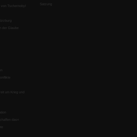
Satzung
 von Tschernobyl
Würzburg
n der Glaube
en
nflikte
eit um Krieg und
tion
chaffen das«
te