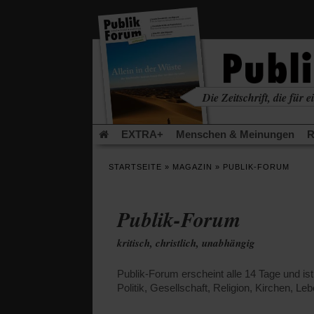
in
einem
neuen
Tab)
Die Zeitschrift, die für ei
kritisch • christlich • u
EXTRA+
Menschen & Meinungen
R
Rezensionen
Publik-Forum Archiv
EX
STARTSEITE
»
MAGAZIN
»
PUBLIK-FORUM
Leserinitiative Publik-Forum e.V.
Die Er
Gleichberechtigung
Künstliche Intelligenz
Publik-Forum
Flucht und Migration
Video-Podcast »Ver
kritisch, christlich, unabhängig
Publik-Forum erscheint alle 14 Tage und is
Politik, Gesellschaft, Religion, Kirchen, Le