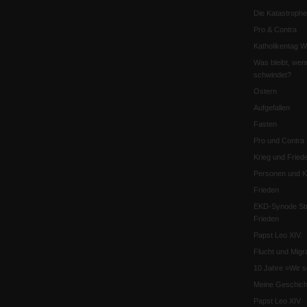
Die Katastrophe
Pro & Contra
Katholikentag 
Was bleibt, wen
schwindet?
Ostern
Aufgefallen
Fasten
Pro und Contra
Krieg und Fried
Personen und Ko
Frieden
EKD-Synode Str
Frieden
Papst Leo XIV.
Flucht und Migra
10 Jahre »Wir s
Meine Geschich
Papst Leo XIV