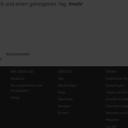
k und einen gelungenen Tag
/mehr
Barrierefreiheit
H
WIR ÜBER UNS
SERVICE
THEMA
Redaktion
Abo
Gefährlicher Re
Herausgeberinnen und
Abo kündigen
Gottesfragen
Herausgeber
Shop
Urlaub und Nich
Verlag
Newsletter
Künstliche Intell
Anzeigen
Gleichberechtig
Kontakt
Personen und Ko
Pfingsten
Leo XIV