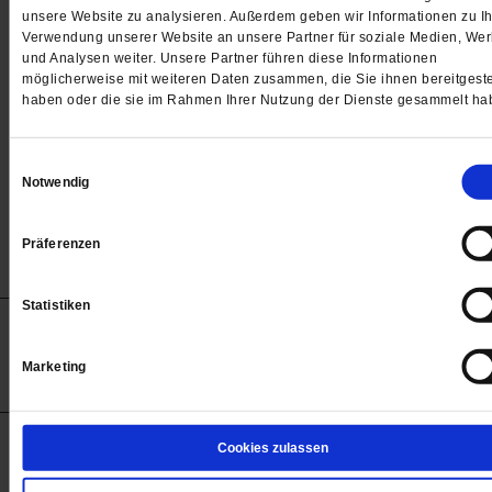
Passwort
unsere Website zu analysieren. Außerdem geben wir Informationen zu Ih
Verwendung unserer Website an unsere Partner für soziale Medien, We

und Analysen weiter. Unsere Partner führen diese Informationen
möglicherweise mit weiteren Daten zusammen, die Sie ihnen bereitgeste
haben oder die sie im Rahmen Ihrer Nutzung der Dienste gesammelt ha
Angemeldet bleiben
Einwilligungsauswahl
Notwendig
Passwort vergessen
Präferenzen
Statistiken
Anzeigen
Impressum
Datenschutz
Barrierefreiheit
© 2012-2026 Publik-Forum Verlagsgesellschaft mbH
Marketing
(Öffnet
Publik-Forum.de folgen:
in
einem
neuen
Tab)
STARTSEITE
Cookies zulassen
MEDIEN