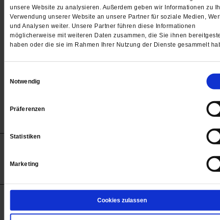
Passwort
unsere Website zu analysieren. Außerdem geben wir Informationen zu Ih
Verwendung unserer Website an unsere Partner für soziale Medien, We

und Analysen weiter. Unsere Partner führen diese Informationen
möglicherweise mit weiteren Daten zusammen, die Sie ihnen bereitgeste
haben oder die sie im Rahmen Ihrer Nutzung der Dienste gesammelt ha
Angemeldet bleiben
Einwilligungsauswahl
Notwendig
Passwort vergessen
Präferenzen
Statistiken
Anzeigen
Impressum
Datenschutz
Barrierefreiheit
© 2012-2026 Publik-Forum Verlagsgesellschaft mbH
Marketing
(Öffnet
Publik-Forum.de folgen:
in
einem
neuen
Tab)
STARTSEITE
Cookies zulassen
MEDIEN