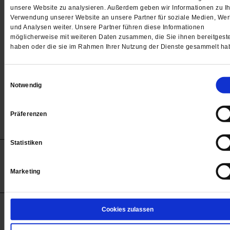
Passwort
unsere Website zu analysieren. Außerdem geben wir Informationen zu Ih
Verwendung unserer Website an unsere Partner für soziale Medien, We

und Analysen weiter. Unsere Partner führen diese Informationen
möglicherweise mit weiteren Daten zusammen, die Sie ihnen bereitgeste
haben oder die sie im Rahmen Ihrer Nutzung der Dienste gesammelt ha
Angemeldet bleiben
Einwilligungsauswahl
Notwendig
Passwort vergessen
Präferenzen
Statistiken
Anzeigen
Impressum
Datenschutz
Barrierefreiheit
© 2012-2026 Publik-Forum Verlagsgesellschaft mbH
Marketing
(Öffnet
Publik-Forum.de folgen:
in
einem
neuen
Tab)
STARTSEITE
Cookies zulassen
MEDIEN