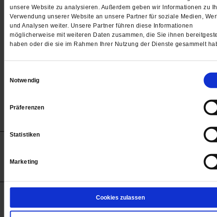
Passwort
unsere Website zu analysieren. Außerdem geben wir Informationen zu Ih
Verwendung unserer Website an unsere Partner für soziale Medien, We

und Analysen weiter. Unsere Partner führen diese Informationen
möglicherweise mit weiteren Daten zusammen, die Sie ihnen bereitgeste
haben oder die sie im Rahmen Ihrer Nutzung der Dienste gesammelt ha
Angemeldet bleiben
Einwilligungsauswahl
Notwendig
Passwort vergessen
Präferenzen
Statistiken
Anzeigen
Impressum
Datenschutz
Barrierefreiheit
© 2012-2026 Publik-Forum Verlagsgesellschaft mbH
Marketing
(Öffnet
Publik-Forum.de folgen:
in
einem
neuen
Tab)
STARTSEITE
Cookies zulassen
MEDIEN