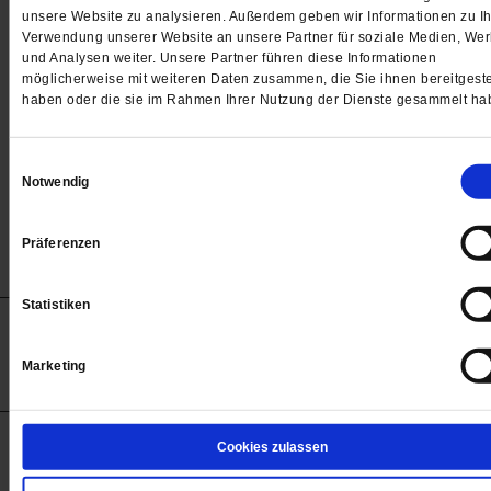
Passwort
unsere Website zu analysieren. Außerdem geben wir Informationen zu Ih
Verwendung unserer Website an unsere Partner für soziale Medien, We

und Analysen weiter. Unsere Partner führen diese Informationen
möglicherweise mit weiteren Daten zusammen, die Sie ihnen bereitgeste
haben oder die sie im Rahmen Ihrer Nutzung der Dienste gesammelt ha
Angemeldet bleiben
Einwilligungsauswahl
Notwendig
Passwort vergessen
Präferenzen
Statistiken
Anzeigen
Impressum
Datenschutz
Barrierefreiheit
© 2012-2026 Publik-Forum Verlagsgesellschaft mbH
Marketing
(Öffnet
Publik-Forum.de folgen:
in
einem
neuen
Tab)
STARTSEITE
Cookies zulassen
MEDIEN