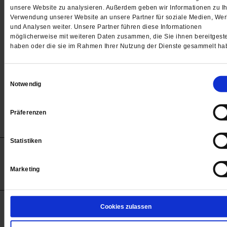
Passwort
unsere Website zu analysieren. Außerdem geben wir Informationen zu Ih
Verwendung unserer Website an unsere Partner für soziale Medien, We

und Analysen weiter. Unsere Partner führen diese Informationen
möglicherweise mit weiteren Daten zusammen, die Sie ihnen bereitgeste
haben oder die sie im Rahmen Ihrer Nutzung der Dienste gesammelt ha
Angemeldet bleiben
Einwilligungsauswahl
Notwendig
Passwort vergessen
Präferenzen
Statistiken
Anzeigen
Impressum
Datenschutz
Barrierefreiheit
© 2012-2026 Publik-Forum Verlagsgesellschaft mbH
Marketing
(Öffnet
Publik-Forum.de folgen:
in
einem
neuen
Tab)
STARTSEITE
Cookies zulassen
MEDIEN