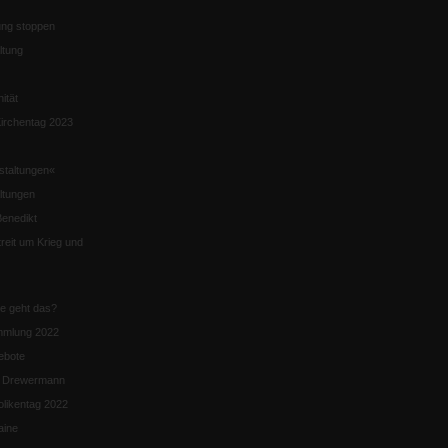
ng stoppen
ltung
nität
irchentag 2023
staltungen«
ltungen
enedikt
eit um Krieg und
ie geht das?
mmlung 2022
ebote
n Drewermann
likentag 2022
aine