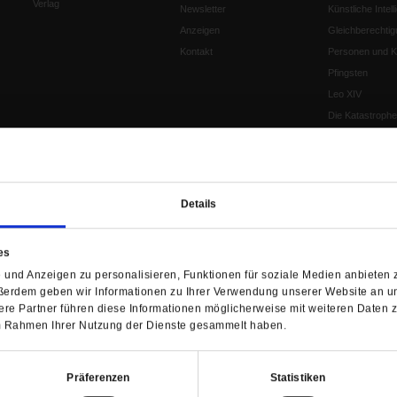
Verlag
Newsletter
Künstliche Intell
Anzeigen
Gleichberechtig
Kontakt
Personen und Ko
Pfingsten
Leo XIV
Die Katastrophe
Pro & Contra
Katholikentag 
Was bleibt, wen
schwindet?
Details
Ostern
Aufgefallen
es
Fasten
und Anzeigen zu personalisieren, Funktionen für soziale Medien anbieten z
Pro und Contra
ßerdem geben wir Informationen zu Ihrer Verwendung unserer Website an un
Krieg und Fried
re Partner führen diese Informationen möglicherweise mit weiteren Daten 
Personen und Ko
 im Rahmen Ihrer Nutzung der Dienste gesammelt haben.
Frieden
EKD-Synode Str
Präferenzen
Statistiken
Frieden