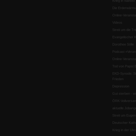
Krieg in Nahost
Die Erderwärmu
Online-Veransta
Videos
Streit um die Tri
Evangelischer K
Dorothee Sölle
Podcast »Veran
Online-Veransta
Tod von Papst B
EKD-Synode: Str
Frieden
Depression
Gut sterben - w
ÖRK-Vollversa
aktuelle Jobang
Streit um Euge
Deutscher Katho
Krieg in der Ukr