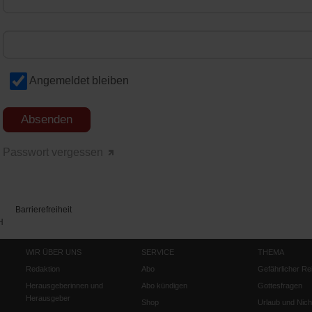
Angemeldet bleiben
Passwort vergessen
Barrierefreiheit
H
WIR ÜBER UNS
SERVICE
THEMA
Redaktion
Abo
Gefährlicher Re
Herausgeberinnen und
Abo kündigen
Gottesfragen
Herausgeber
Shop
Urlaub und Nich