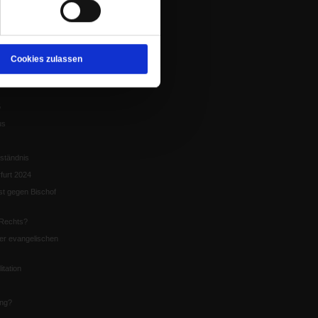
tion
chaffen das«
te
Cookies zulassen
5
us
ständnis
furt 2024
st gegen Bischof
Rechts?
er evangelischen
itation
ung?