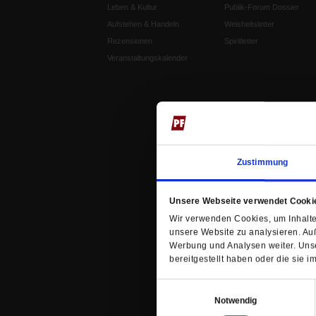
Leben & Kultur
Publik-Forum Dossier
Aufstehen & Handeln
Weisheitsletter
Rezensionen
Spiritletter
Veranstaltungskalender
Zustimmung
Unsere Webseite verwendet Cooki
Wir verwenden Cookies, um Inhalte 
unsere Website zu analysieren. Au
Werbung und Analysen weiter. Unse
bereitgestellt haben oder die sie
Einwilligungsauswahl
Notwendig