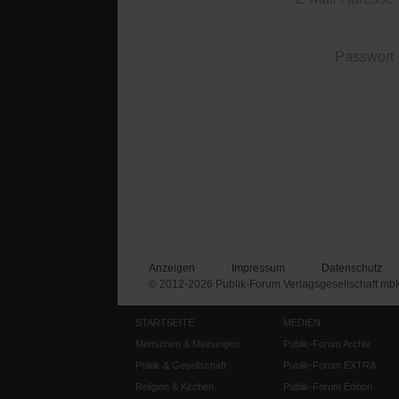
Passwort
Anzeigen
Impressum
Datenschutz
© 2012-2026 Publik-Forum Verlagsgesellschaft mb
STARTSEITE
MEDIEN
Menschen & Meinungen
Publik-Forum Archiv
Politik & Gesellschaft
Publik-Forum EXTRA
Religion & Kirchen
Publik-Forum Edition