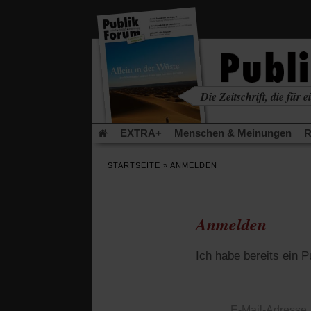
in
einem
neuen
Tab)
Die Zeitschrift, die für ei
kritisch • christlich • u
EXTRA+
Menschen & Meinungen
R
Rezensionen
Publik-Forum Archiv
EX
STARTSEITE
»
ANMELDEN
Leserinitiative Publik-Forum e.V.
Die Er
Gleichberechtigung
Künstliche Intelligenz
Flucht und Migration
Video-Podcast »Ver
Anmelden
Ich habe bereits ein 
E-Mail-Adresse