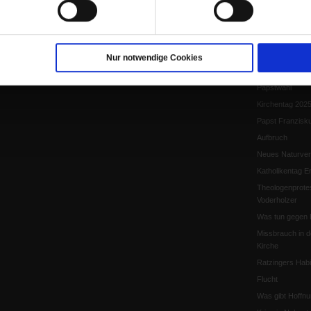
Papst Leo XIV.
Flucht und Migra
10 Jahre »Wir s
Meine Geschich
Nur notwendige Cookies
Papst Leo XIV
Papstwahl
Kirchentag 202
Papst Franzisk
Aufbruch
Neues Naturver
Katholikentag Er
Theologenprote
Voderholzer
Was tun gegen 
Missbrauch in d
Kirche
Ratzingers Habil
Flucht
Was gibt Hoffn