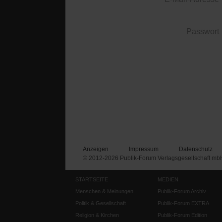
Passwort
Anzeigen
Impressum
Datenschutz
© 2012-2026 Publik-Forum Verlagsgesellschaft mb
STARTSEITE
MEDIEN
Menschen & Meinungen
Publik-Forum Archiv
Politik & Gesellschaft
Publik-Forum EXTRA
Religion & Kirchen
Publik-Forum Edition