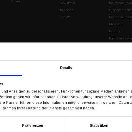
Verlag
Newsletter
Künstliche Intell
Anzeigen
Gleichberechtig
Kontakt
Personen und Ko
Pfingsten
Leo XIV
Die Katastrophe
Pro & Contra
Katholikentag 
Was bleibt, wen
schwindet?
Details
Ostern
Aufgefallen
es
Fasten
und Anzeigen zu personalisieren, Funktionen für soziale Medien anbieten z
Pro und Contra
ßerdem geben wir Informationen zu Ihrer Verwendung unserer Website an un
Krieg und Fried
re Partner führen diese Informationen möglicherweise mit weiteren Daten 
Personen und Ko
 im Rahmen Ihrer Nutzung der Dienste gesammelt haben.
Frieden
EKD-Synode Str
Präferenzen
Statistiken
Frieden