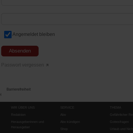
Angemeldet bleiben
Passwort vergessen
Barrierefreiheit
H
WIR ÜBER UNS
SERVICE
THEMA
Redaktion
Abo
Gefährlicher Re
Herausgeberinnen und
Abo kündigen
Gottesfragen
Herausgeber
Shop
Urlaub und Nich