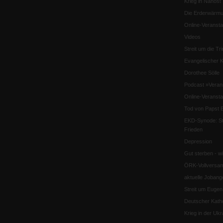
Krieg in Nahost
Die Erderwärmu
Online-Veransta
Videos
Streit um die Tri
Evangelischer K
Dorothee Sölle
Podcast »Veran
Online-Veransta
Tod von Papst B
EKD-Synode: Str
Frieden
Depression
Gut sterben - w
ÖRK-Vollversa
aktuelle Jobang
Streit um Euge
Deutscher Katho
Krieg in der Ukr