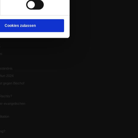
tion
chaffen das«
te
Cookies zulassen
5
us
ständnis
furt 2024
st gegen Bischof
Rechts?
er evangelischen
itation
ung?