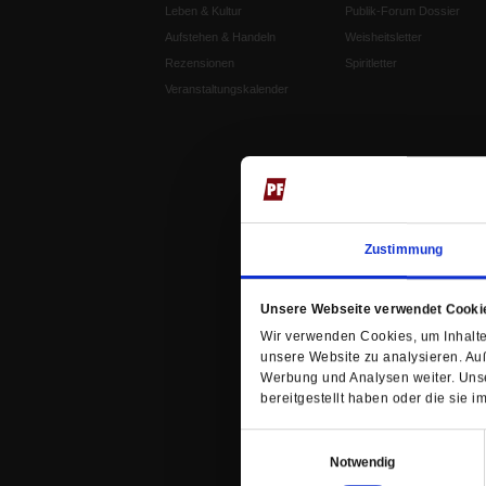
Leben & Kultur
Publik-Forum Dossier
Aufstehen & Handeln
Weisheitsletter
Rezensionen
Spiritletter
Veranstaltungskalender
Zustimmung
Unsere Webseite verwendet Cooki
Wir verwenden Cookies, um Inhalte 
unsere Website zu analysieren. Au
Werbung und Analysen weiter. Unse
bereitgestellt haben oder die sie
Einwilligungsauswahl
Notwendig