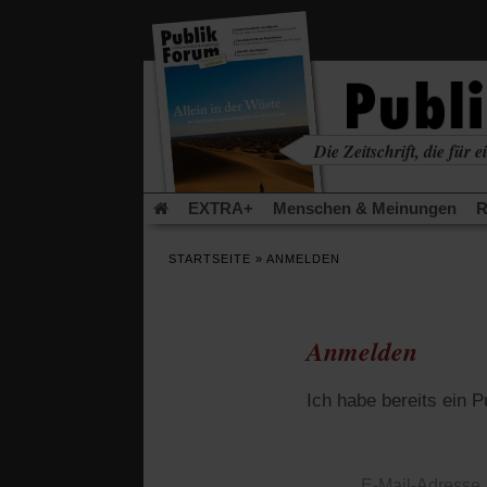
in
einem
neuen
Tab)
Die Zeitschrift, die für ei
kritisch • christlich • u
EXTRA+
Menschen & Meinungen
R
Rezensionen
Publik-Forum Archiv
EX
STARTSEITE
»
ANMELDEN
Leserinitiative Publik-Forum e.V.
Die Er
Gleichberechtigung
Künstliche Intelligenz
Flucht und Migration
Video-Podcast »Ver
Anmelden
Ich habe bereits ein 
E-Mail-Adresse