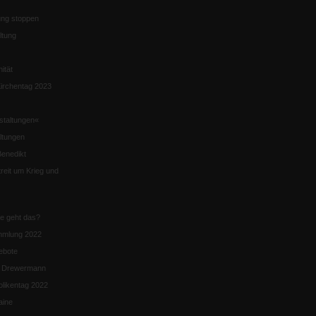
ng stoppen
ltung
nität
irchentag 2023
staltungen«
ltungen
enedikt
eit um Krieg und
ie geht das?
mmlung 2022
ebote
n Drewermann
likentag 2022
aine