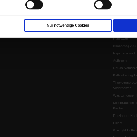
Papst Leo XIV.
Flucht und Migra
10 Jahre »Wir s
Meine Geschich
Nur notwendige Cookies
Papst Leo XIV
Papstwahl
Kirchentag 202
Papst Franzisk
Aufbruch
Neues Naturver
Katholikentag Er
Theologenprote
Voderholzer
Was tun gegen 
Missbrauch in d
Kirche
Ratzingers Habil
Flucht
Was gibt Hoffn