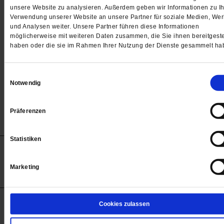
Passwort
unsere Website zu analysieren. Außerdem geben wir Informationen zu Ih
Verwendung unserer Website an unsere Partner für soziale Medien, We

und Analysen weiter. Unsere Partner führen diese Informationen
möglicherweise mit weiteren Daten zusammen, die Sie ihnen bereitgeste
haben oder die sie im Rahmen Ihrer Nutzung der Dienste gesammelt ha
Angemeldet bleiben
Einwilligungsauswahl
Notwendig
Passwort vergessen
Präferenzen
Statistiken
Anzeigen
Impressum
Datenschutz
Barrierefreiheit
© 2012-2026 Publik-Forum Verlagsgesellschaft mbH
Marketing
(Öffnet
Publik-Forum.de folgen:
in
einem
neuen
Tab)
STARTSEITE
Cookies zulassen
MEDIEN