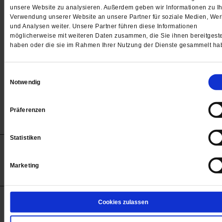
Passwort
unsere Website zu analysieren. Außerdem geben wir Informationen zu Ih
Verwendung unserer Website an unsere Partner für soziale Medien, We

und Analysen weiter. Unsere Partner führen diese Informationen
möglicherweise mit weiteren Daten zusammen, die Sie ihnen bereitgeste
haben oder die sie im Rahmen Ihrer Nutzung der Dienste gesammelt ha
Angemeldet bleiben
Einwilligungsauswahl
Notwendig
Passwort vergessen
Präferenzen
Statistiken
Anzeigen
Impressum
Datenschutz
Barrierefreiheit
© 2012-2026 Publik-Forum Verlagsgesellschaft mbH
Marketing
(Öffnet
Publik-Forum.de folgen:
in
einem
neuen
Tab)
STARTSEITE
Cookies zulassen
MEDIEN