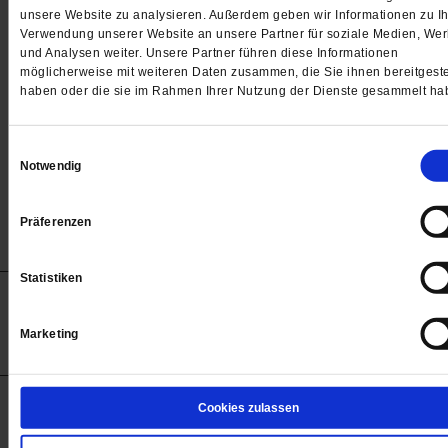
Passwort
unsere Website zu analysieren. Außerdem geben wir Informationen zu Ih
Verwendung unserer Website an unsere Partner für soziale Medien, We

und Analysen weiter. Unsere Partner führen diese Informationen
möglicherweise mit weiteren Daten zusammen, die Sie ihnen bereitgeste
haben oder die sie im Rahmen Ihrer Nutzung der Dienste gesammelt ha
Angemeldet bleiben
Einwilligungsauswahl
Notwendig
Passwort vergessen
Präferenzen
Statistiken
Anzeigen
Impressum
Datenschutz
Barrierefreiheit
© 2012-2026 Publik-Forum Verlagsgesellschaft mbH
Marketing
(Öffnet
Publik-Forum.de folgen:
in
einem
neuen
Tab)
STARTSEITE
Cookies zulassen
MEDIEN