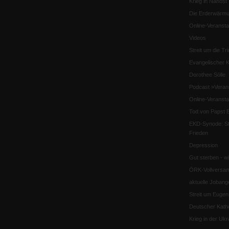
Krieg in Nahost
Die Erderwärmu
Online-Veransta
Videos
Streit um die Tri
Evangelischer K
Dorothee Sölle
Podcast »Veran
Online-Veransta
Tod von Papst B
EKD-Synode: Str
Frieden
Depression
Gut sterben - w
ÖRK-Vollversa
aktuelle Jobang
Streit um Euge
Deutscher Katho
Krieg in der Ukr