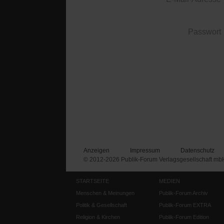
Passwort
Anzeigen
Impressum
Datenschutz
© 2012-2026 Publik-Forum Verlagsgesellschaft mb
STARTSEITE
MEDIEN
Menschen & Meinungen
Publik-Forum Archiv
Politik & Gesellschaft
Publik-Forum EXTRA
Religion & Kirchen
Publik-Forum Edition