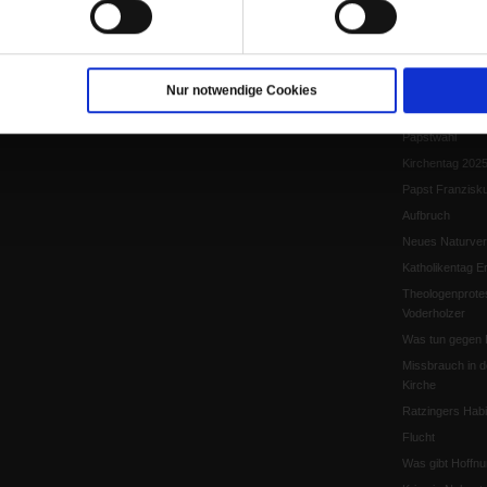
Papst Leo XIV.
Flucht und Migra
10 Jahre »Wir s
Meine Geschich
Nur notwendige Cookies
Papst Leo XIV
Papstwahl
Kirchentag 202
Papst Franzisk
Aufbruch
Neues Naturver
Katholikentag Er
Theologenprote
Voderholzer
Was tun gegen 
Missbrauch in d
Kirche
Ratzingers Habil
Flucht
Was gibt Hoffn