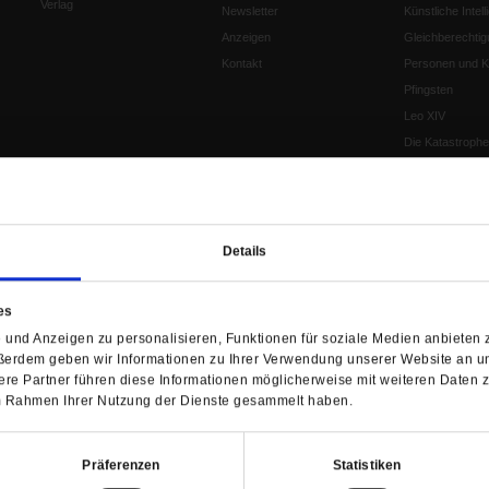
Verlag
Newsletter
Künstliche Intell
Anzeigen
Gleichberechtig
Kontakt
Personen und Ko
Pfingsten
Leo XIV
Die Katastrophe
Pro & Contra
Katholikentag 
Was bleibt, wen
schwindet?
Details
Ostern
Aufgefallen
es
Fasten
und Anzeigen zu personalisieren, Funktionen für soziale Medien anbieten z
Pro und Contra
ßerdem geben wir Informationen zu Ihrer Verwendung unserer Website an un
Krieg und Fried
re Partner führen diese Informationen möglicherweise mit weiteren Daten 
Personen und Ko
 im Rahmen Ihrer Nutzung der Dienste gesammelt haben.
Frieden
EKD-Synode Str
Präferenzen
Statistiken
Frieden