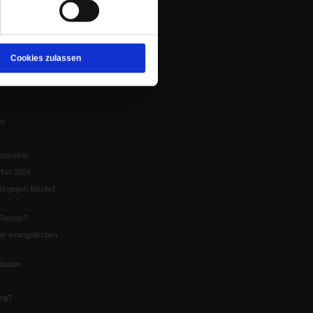
tion
chaffen das«
te
Cookies zulassen
5
us
ständnis
furt 2024
st gegen Bischof
Rechts?
er evangelischen
itation
ung?