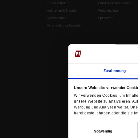
Leben & Kultur
Publik-Forum Dossier
Aufstehen & Handeln
Weisheitsletter
Rezensionen
Spiritletter
Veranstaltungskalender
Zustimmung
Unsere Webseite verwendet Cooki
Wir verwenden Cookies, um Inhalte 
unsere Website zu analysieren. Au
Werbung und Analysen weiter. Unse
bereitgestellt haben oder die sie
Einwilligungsauswahl
Notwendig