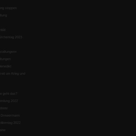
ng stoppen
ltung
nität
irchentag 2023
staltungen«
ltungen
enedikt
eit um Krieg und
ie geht das?
mmlung 2022
ebote
n Drewermann
likentag 2022
aine