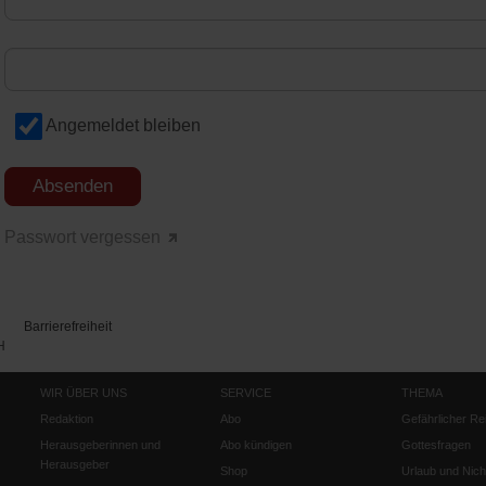
Angemeldet bleiben
Passwort vergessen
Barrierefreiheit
H
WIR ÜBER UNS
SERVICE
THEMA
Redaktion
Abo
Gefährlicher Re
Herausgeberinnen und
Abo kündigen
Gottesfragen
Herausgeber
Shop
Urlaub und Nich