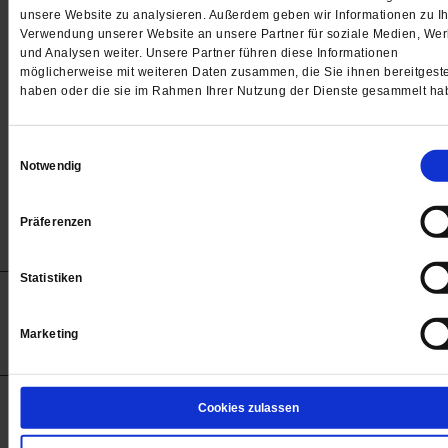
Passwort
unsere Website zu analysieren. Außerdem geben wir Informationen zu Ih
Verwendung unserer Website an unsere Partner für soziale Medien, We

und Analysen weiter. Unsere Partner führen diese Informationen
möglicherweise mit weiteren Daten zusammen, die Sie ihnen bereitgeste
haben oder die sie im Rahmen Ihrer Nutzung der Dienste gesammelt ha
Angemeldet bleiben
Einwilligungsauswahl
Notwendig
Passwort vergessen
Präferenzen
Statistiken
Anzeigen
Impressum
Datenschutz
Barrierefreiheit
© 2012-2026 Publik-Forum Verlagsgesellschaft mbH
Marketing
(Öffnet
Publik-Forum.de folgen:
in
einem
neuen
Tab)
STARTSEITE
Cookies zulassen
MEDIEN