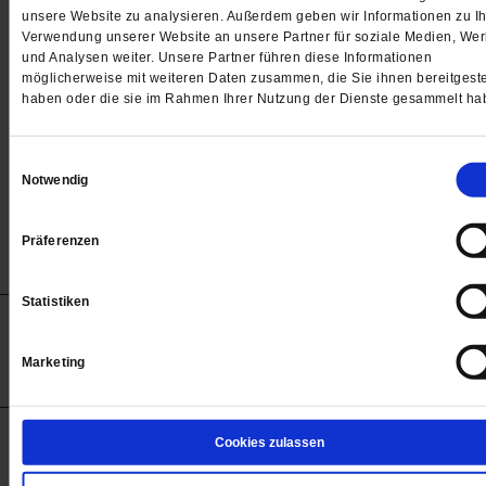
Passwort
unsere Website zu analysieren. Außerdem geben wir Informationen zu Ih
Verwendung unserer Website an unsere Partner für soziale Medien, We

und Analysen weiter. Unsere Partner führen diese Informationen
möglicherweise mit weiteren Daten zusammen, die Sie ihnen bereitgeste
haben oder die sie im Rahmen Ihrer Nutzung der Dienste gesammelt ha
Angemeldet bleiben
Einwilligungsauswahl
Notwendig
Passwort vergessen
Präferenzen
Statistiken
Anzeigen
Impressum
Datenschutz
Barrierefreiheit
© 2012-2026 Publik-Forum Verlagsgesellschaft mbH
Marketing
(Öffnet
Publik-Forum.de folgen:
in
einem
neuen
Tab)
STARTSEITE
Cookies zulassen
MEDIEN