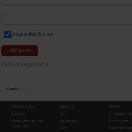
Angemeldet bleiben
Passwort vergessen
Barrierefreiheit
H
WIR ÜBER UNS
SERVICE
THEMA
Redaktion
Abo
Gefährlicher Re
Herausgeberinnen und
Abo kündigen
Gottesfragen
Herausgeber
Shop
Urlaub und Nich