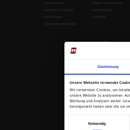
Leben & Kultur
Publik-Forum Dossier
Aufstehen & Handeln
Weisheitsletter
Rezensionen
Spiritletter
Veranstaltungskalender
Zustimmung
Unsere Webseite verwendet Cooki
Wir verwenden Cookies, um Inhalte 
unsere Website zu analysieren. Au
Werbung und Analysen weiter. Unse
bereitgestellt haben oder die sie
Einwilligungsauswahl
Notwendig