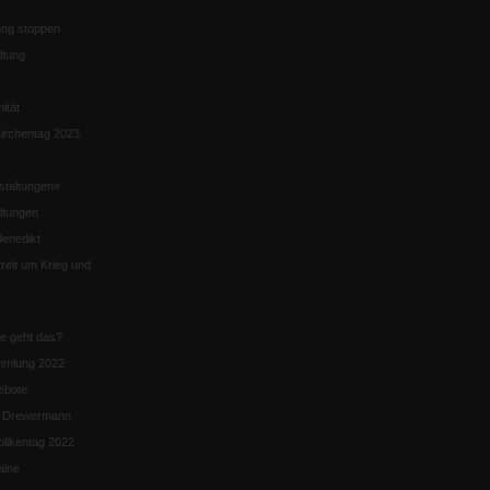
ng stoppen
ltung
nität
irchentag 2023
staltungen«
ltungen
enedikt
eit um Krieg und
ie geht das?
mmlung 2022
ebote
n Drewermann
likentag 2022
aine