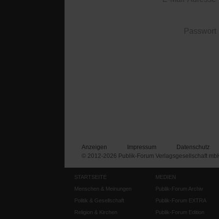
Passwort
Anzeigen
Impressum
Datenschutz
© 2012-2026 Publik-Forum Verlagsgesellschaft mb
STARTSEITE
MEDIEN
Menschen & Meinungen
Publik-Forum Archiv
Politik & Gesellschaft
Publik-Forum EXTRA
Religion & Kirchen
Publik-Forum Edition