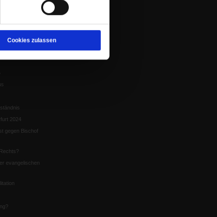
tion
chaffen das«
te
Cookies zulassen
5
us
ständnis
furt 2024
st gegen Bischof
Rechts?
er evangelischen
itation
ung?