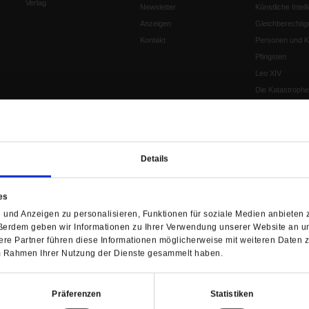
Verlag
Newsletter
Künstliche Intell
Anzeigen
Gleichberechtig
Kontakt
Personen und Ko
Pfingsten
Leo XIV
Die Katastrophe
Pro & Contra
Katholikentag 
Was bleibt, wen
schwindet?
Details
Ostern
Aufgefallen
es
Fasten
und Anzeigen zu personalisieren, Funktionen für soziale Medien anbieten z
Pro und Contra
ßerdem geben wir Informationen zu Ihrer Verwendung unserer Website an un
Krieg und Fried
re Partner führen diese Informationen möglicherweise mit weiteren Daten 
Personen und Ko
 im Rahmen Ihrer Nutzung der Dienste gesammelt haben.
Frieden
EKD-Synode Str
Präferenzen
Statistiken
Frieden