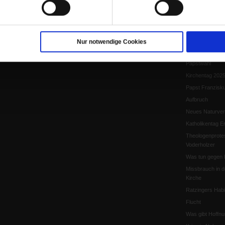
Papst Leo XIV.
Flucht und Migra
10 Jahre »Wir s
Meine Geschich
Nur notwendige Cookies
Papst Leo XIV
Papstwahl
Kirchentag 202
Papst Franzisk
Aufbruch
Neues Naturver
Katholikentag Er
Theologenprote
Voderholzer
Was tun gegen 
Missbrauch in d
Kirche
Ratzingers Habil
Flucht
Was gibt Hoffn