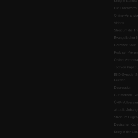
Krieg in Nahost
Die Erderwärmu
Online-Veransta
Videos
Streit um die Tri
Evangelischer K
Dorothee Sölle
Podcast »Veran
Online-Veransta
Tod von Papst B
EKD-Synode: Str
Frieden
Depression
Gut sterben - w
ÖRK-Vollversa
aktuelle Jobang
Streit um Euge
Deutscher Katho
Krieg in der Ukr