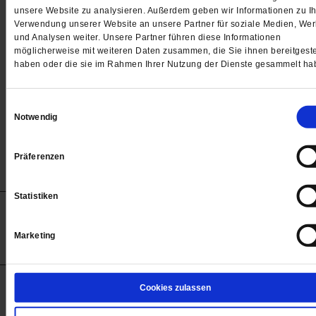
Passwort
unsere Website zu analysieren. Außerdem geben wir Informationen zu Ih
Verwendung unserer Website an unsere Partner für soziale Medien, We

und Analysen weiter. Unsere Partner führen diese Informationen
möglicherweise mit weiteren Daten zusammen, die Sie ihnen bereitgeste
haben oder die sie im Rahmen Ihrer Nutzung der Dienste gesammelt ha
Angemeldet bleiben
Einwilligungsauswahl
Notwendig
Passwort vergessen
Präferenzen
Statistiken
Anzeigen
Impressum
Datenschutz
Barrierefreiheit
© 2012-2026 Publik-Forum Verlagsgesellschaft mbH
Marketing
(Öffnet
Publik-Forum.de folgen:
in
einem
neuen
Tab)
STARTSEITE
Cookies zulassen
MEDIEN