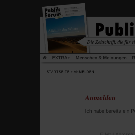
in
einem
neuen
Tab)
Die Zeitschrift, die für ei
kritisch • christlich • u
EXTRA+
Menschen & Meinungen
R
Rezensionen
Publik-Forum Archiv
EX
STARTSEITE
»
ANMELDEN
Leserinitiative Publik-Forum e.V.
Die Er
Gleichberechtigung
Künstliche Intelligenz
Flucht und Migration
Video-Podcast »Ver
Anmelden
Ich habe bereits ein 
E-Mail-Adresse