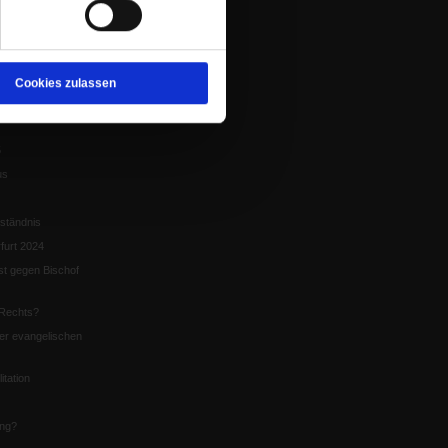
tion
chaffen das«
te
Cookies zulassen
5
us
ständnis
furt 2024
st gegen Bischof
Rechts?
er evangelischen
itation
ung?