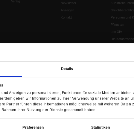
Verlag
Newsletter
Künstliche Intell
Anzeigen
Gleichberechtig
Kontakt
Personen und Ko
Pfingsten
Leo XIV
Die Katastrophe
Pro & Contra
Katholikentag 
Was bleibt, wen
schwindet?
Details
Ostern
Aufgefallen
es
Fasten
und Anzeigen zu personalisieren, Funktionen für soziale Medien anbieten z
Pro und Contra
ßerdem geben wir Informationen zu Ihrer Verwendung unserer Website an un
Krieg und Fried
re Partner führen diese Informationen möglicherweise mit weiteren Daten 
Personen und Ko
 im Rahmen Ihrer Nutzung der Dienste gesammelt haben.
Frieden
EKD-Synode Str
Präferenzen
Statistiken
Frieden