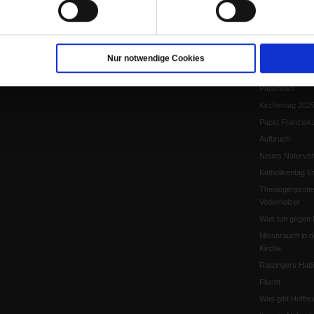
Papst Leo XIV.
Flucht und Migra
10 Jahre »Wir s
Meine Geschich
Nur notwendige Cookies
Papst Leo XIV
Papstwahl
Kirchentag 202
Papst Franzisk
Aufbruch
Neues Naturver
Katholikentag Er
Theologenprote
Voderholzer
Was tun gegen 
Missbrauch in d
Kirche
Ratzingers Habil
Flucht
Was gibt Hoffn