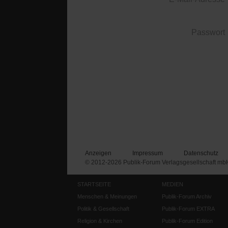
Passwort
Anzeigen
Impressum
Datenschutz
© 2012-2026 Publik-Forum Verlagsgesellschaft mb
STARTSEITE
MEDIEN
Menschen & Meinungen
Publik-Forum Archiv
Politik & Gesellschaft
Publik-Forum EXTRA
Religion & Kirchen
Publik-Forum Edition