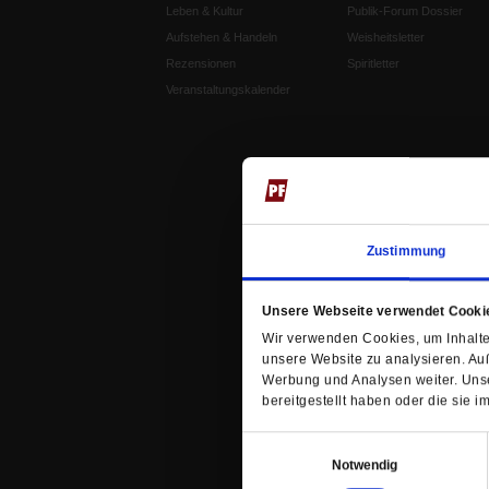
Leben & Kultur
Publik-Forum Dossier
Aufstehen & Handeln
Weisheitsletter
Rezensionen
Spiritletter
Veranstaltungskalender
Zustimmung
Unsere Webseite verwendet Cooki
Wir verwenden Cookies, um Inhalte 
unsere Website zu analysieren. Au
Werbung und Analysen weiter. Unse
bereitgestellt haben oder die sie
Einwilligungsauswahl
Notwendig