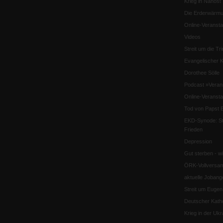
Krieg in Nahost
Die Erderwärmu
Online-Veransta
Videos
Streit um die Tri
Evangelischer K
Dorothee Sölle
Podcast »Veran
Online-Veransta
Tod von Papst B
EKD-Synode: Str
Frieden
Depression
Gut sterben - w
ÖRK-Vollversa
aktuelle Jobang
Streit um Euge
Deutscher Katho
Krieg in der Ukr