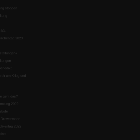
ng stoppen
ltung
nität
irchentag 2023
staltungen«
ltungen
enedikt
eit um Krieg und
ie geht das?
mmlung 2022
ebote
n Drewermann
likentag 2022
aine