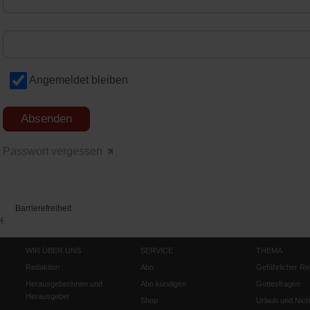
Angemeldet bleiben
Passwort vergessen
Barrierefreiheit
H
WIR ÜBER UNS
SERVICE
THEMA
Redaktion
Abo
Gefährlicher Re
Herausgeberinnen und
Abo kündigen
Gottesfragen
Herausgeber
Shop
Urlaub und Nich