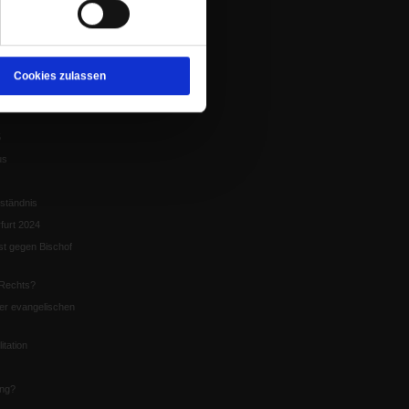
tion
chaffen das«
te
Cookies zulassen
5
us
ständnis
furt 2024
st gegen Bischof
Rechts?
er evangelischen
itation
ung?