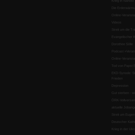
Krieg in Nahost
Die Erderwärmu
Online-Veransta
Videos
Streit um die Tri
Evangelischer K
Dorothee Sölle
Podcast »Veran
Online-Veransta
Tod von Papst B
EKD-Synode: Str
Frieden
Depression
Gut sterben - w
ÖRK-Vollversa
aktuelle Jobang
Streit um Euge
Deutscher Katho
Krieg in der Ukr