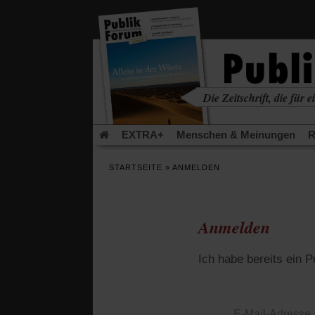
in
einem
neuen
Tab)
Die Zeitschrift, die für ei
kritisch • christlich • u
EXTRA+
Menschen & Meinungen
R
Rezensionen
Publik-Forum Archiv
EX
STARTSEITE
»
ANMELDEN
Leserinitiative Publik-Forum e.V.
Die Er
Gleichberechtigung
Künstliche Intelligenz
Flucht und Migration
Video-Podcast »Ver
Anmelden
Ich habe bereits ein 
E-Mail-Adresse