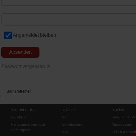
Angemeldet bleiben
Passwort vergessen
Barrierefreiheit
H
WIR ÜBER UNS
SERVICE
THEMA
Redaktion
Abo
Gefährlicher Re
Herausgeberinnen und
Abo kündigen
Gottesfragen
Herausgeber
Shop
Urlaub und Nich