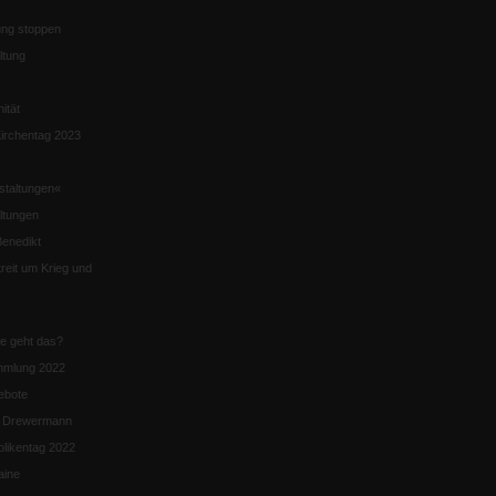
ng stoppen
ltung
nität
irchentag 2023
staltungen«
ltungen
enedikt
eit um Krieg und
ie geht das?
mmlung 2022
ebote
n Drewermann
likentag 2022
aine