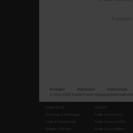
Passwort
Anzeigen
Impressum
Datenschutz
© 2012-2026 Publik-Forum Verlagsgesellschaft mb
STARTSEITE
MEDIEN
Menschen & Meinungen
Publik-Forum Archiv
Politik & Gesellschaft
Publik-Forum EXTRA
Religion & Kirchen
Publik-Forum Edition