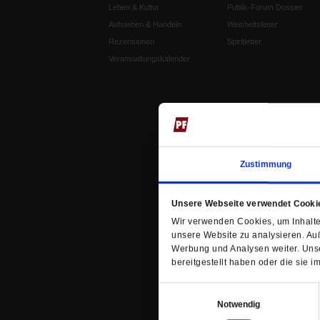
Leben & Kultur
Publik-Forum Dossier
Aufstehen & Handeln
Weisheitsletter
Rezensionen
Spiritletter
Veranstaltungskalender
Zustimmung
Unsere Webseite verwendet Cooki
Wir verwenden Cookies, um Inhalte 
unsere Website zu analysieren. Au
Werbung und Analysen weiter. Unse
bereitgestellt haben oder die sie
Einwilligungsauswahl
Notwendig