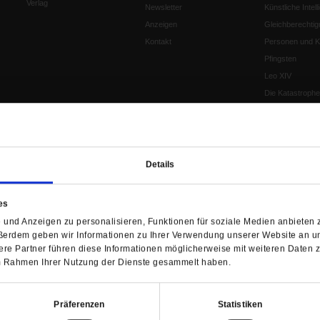
Verlag
Newsletter
Künstliche Intell
Anzeigen
Gleichberechtig
Kontakt
Personen und Ko
Pfingsten
Leo XIV
Die Katastrophe
Pro & Contra
Katholikentag 
Was bleibt, wen
schwindet?
Details
Ostern
Aufgefallen
es
Fasten
und Anzeigen zu personalisieren, Funktionen für soziale Medien anbieten z
Pro und Contra
ßerdem geben wir Informationen zu Ihrer Verwendung unserer Website an un
Krieg und Fried
re Partner führen diese Informationen möglicherweise mit weiteren Daten 
Personen und Ko
 im Rahmen Ihrer Nutzung der Dienste gesammelt haben.
Frieden
EKD-Synode Str
Präferenzen
Statistiken
Frieden