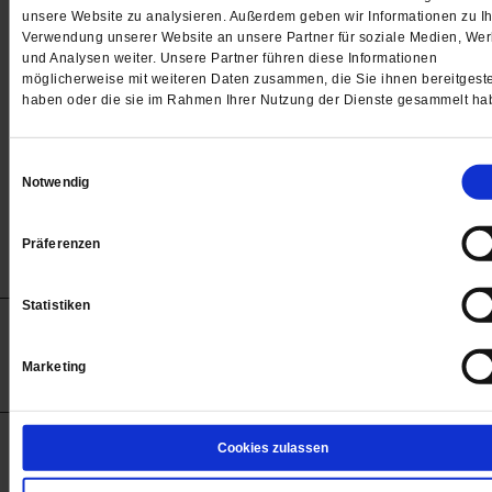
Passwort
unsere Website zu analysieren. Außerdem geben wir Informationen zu Ih
Verwendung unserer Website an unsere Partner für soziale Medien, We

und Analysen weiter. Unsere Partner führen diese Informationen
möglicherweise mit weiteren Daten zusammen, die Sie ihnen bereitgeste
haben oder die sie im Rahmen Ihrer Nutzung der Dienste gesammelt ha
Angemeldet bleiben
Einwilligungsauswahl
Notwendig
Passwort vergessen
Präferenzen
Statistiken
Anzeigen
Impressum
Datenschutz
Barrierefreiheit
© 2012-2026 Publik-Forum Verlagsgesellschaft mbH
Marketing
(Öffnet
Publik-Forum.de folgen:
in
einem
neuen
Tab)
STARTSEITE
Cookies zulassen
MEDIEN