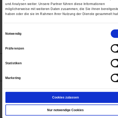
helfen? Uns interessiert Ihre Meinung! Argumente? F
und Analysen weiter. Unsere Partner führen diese Informationen
möglicherweise mit weiteren Daten zusammen, die Sie ihnen bereitgeste
Sie im Pro und Contra von Detlef Kurreck und Silvia
haben oder die sie im Rahmen Ihrer Nutzung der Dienste gesammelt ha
Bender
/mehr
von
Detlef Kurreck
,
Silvia Bender
Einwilligungsauswahl
Notwendig
Präferenzen
Anzeigen
Impressum
Datenschutz
Barrierefreiheit
Statistiken
© 2012-2026 Publik-Forum Verlagsgesellschaft mbH
(Öffnet
Publik-Forum.de folgen:
in
Marketing
einem
neuen
Tab)
STARTSEITE
Cookies zulassen
MEDIEN
WIR ÜBER UNS
Nur notwendige Cookies
SERVICE