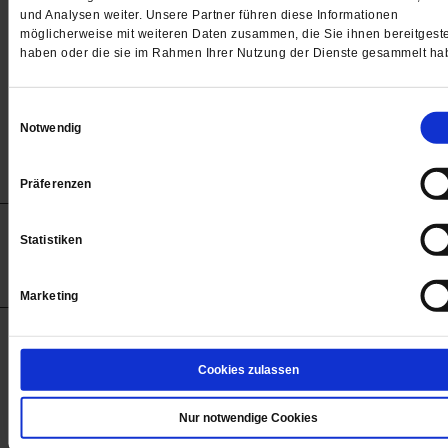
helfen? Uns interessiert Ihre Meinung! Argumente? F
und Analysen weiter. Unsere Partner führen diese Informationen
möglicherweise mit weiteren Daten zusammen, die Sie ihnen bereitgeste
Sie im Pro und Contra von Detlef Kurreck und Silvia
haben oder die sie im Rahmen Ihrer Nutzung der Dienste gesammelt ha
Bender
/mehr
von
Detlef Kurreck
,
Silvia Bender
Einwilligungsauswahl
Notwendig
Präferenzen
Anzeigen
Impressum
Datenschutz
Barrierefreiheit
Statistiken
© 2012-2026 Publik-Forum Verlagsgesellschaft mbH
(Öffnet
Publik-Forum.de folgen:
in
Marketing
einem
neuen
Tab)
STARTSEITE
Cookies zulassen
MEDIEN
WIR ÜBER UNS
Nur notwendige Cookies
SERVICE