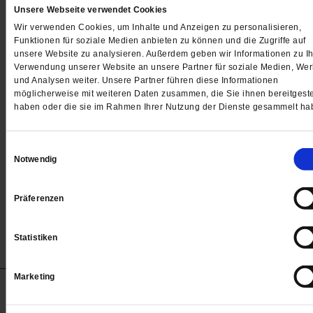
Unsere Webseite verwendet Cookies
Wir verwenden Cookies, um Inhalte und Anzeigen zu personalisieren,
Funktionen für soziale Medien anbieten zu können und die Zugriffe auf
Ein Platz an der Krippe
unsere Website zu analysieren. Außerdem geben wir Informationen zu Ih
Verwendung unserer Website an unsere Partner für soziale Medien, We
und Analysen weiter. Unsere Partner führen diese Informationen
Wie gut, dass Ochs und Esel dem Jesuskind Wärme
möglicherweise mit weiteren Daten zusammen, die Sie ihnen bereitgeste
spenden! Erinnern sie doch daran, dass Weihnachten
haben oder die sie im Rahmen Ihrer Nutzung der Dienste gesammelt ha
Friedensfest der ganzen Schöpfung ist. Dass ein Stall
guter Platz sein kann, um geboren zu werden. Und d
Einwilligungsauswahl
Gefühle nicht weniger wichtig sind als aller Verstand.
Notwendig
Niemand verachte die Tiere!
/mehr
von
Rainer Hagencord
Präferenzen
Statistiken
Marketing
Anzeigen
Impressum
Datenschutz
Barrierefreiheit
© 2012-2026 Publik-Forum Verlagsgesellschaft mbH