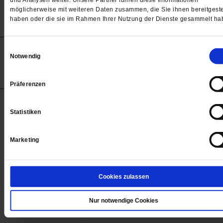
und Analysen weiter. Unsere Partner führen diese Informationen
möglicherweise mit weiteren Daten zusammen, die Sie ihnen bereitgeste
haben oder die sie im Rahmen Ihrer Nutzung der Dienste gesammelt ha
Anzeigen
Impressum
Datenschutz
Barrierefreiheit
Einwilligungsauswahl
Notwendig
© 2012-2026 Publik-Forum Verlagsgesellschaft mbH
(Öffnet
Publik-Forum.de folgen:
in
einem
Präferenzen
neuen
Tab)
STARTSEITE
Statistiken
MEDIEN
WIR ÜBER UNS
Marketing
SERVICE
THEMA
Cookies zulassen
LESERINITIATIVE PUBLIK-FORUM E. V.
Nur notwendige Cookies