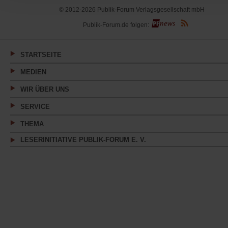
© 2012-2026 Publik-Forum Verlagsgesellschaft mbH
(Öffnet
Publik-Forum.de folgen:
in
einem
neuen
Tab)
STARTSEITE
MEDIEN
WIR ÜBER UNS
SERVICE
THEMA
LESERINITIATIVE PUBLIK-FORUM E. V.