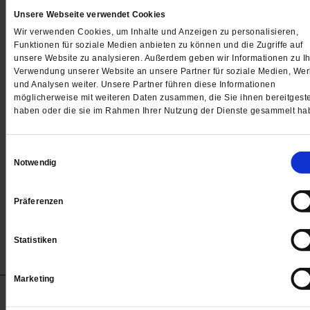
Unsere Webseite verwendet Cookies
Wir verwenden Cookies, um Inhalte und Anzeigen zu personalisieren,
Funktionen für soziale Medien anbieten zu können und die Zugriffe auf
unsere Website zu analysieren. Außerdem geben wir Informationen zu Ih
Verwendung unserer Website an unsere Partner für soziale Medien, We
und Analysen weiter. Unsere Partner führen diese Informationen
Der Gott von gestern
möglicherweise mit weiteren Daten zusammen, die Sie ihnen bereitgeste
haben oder die sie im Rahmen Ihrer Nutzung der Dienste gesammelt ha
Den Kirchen wurde während des Lockdowns Ängstlich
und Staatstreue vorgeworfen. In Wahrheit zeigt die
Einwilligungsauswahl
Corona-Krise, dass sie nichts zu sagen haben. Dies li
Notwendig
an überholten Gottesbildern und Denkmodellen
/meh
von
Christiane Bundschuh-Schramm
Präferenzen
Statistiken
Marketing
Anzeigen
Impressum
Datenschutz
Barrierefreiheit
© 2012-2026 Publik-Forum Verlagsgesellschaft mbH