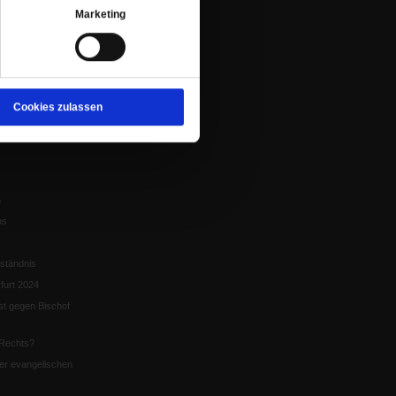
Marketing
eit um Krieg und
tion
Cookies zulassen
chaffen das«
te
5
us
ständnis
furt 2024
st gegen Bischof
Rechts?
er evangelischen