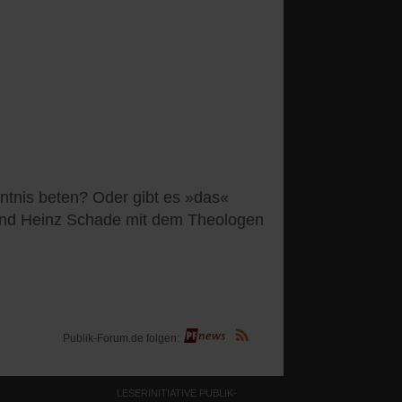
tnis beten? Oder gibt es »das«
 und Heinz Schade mit dem Theologen
(Öffnet
Publik-Forum.de folgen:
in
einem
neuen
Tab)
LESERINITIATIVE PUBLIK-