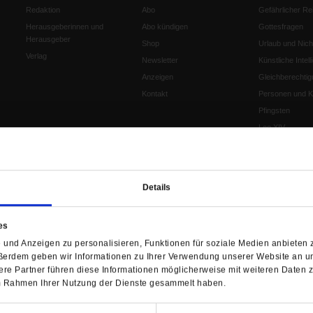
Redaktion
Abo
Gefährlicher Re
Herausgeberinnen und
Abo kündigen
Gottesfragen
Herausgeber
Shop
Urlaub und Nich
Verlag
Newsletter
Künstliche Intell
Anzeigen
Gleichberechtig
Kontakt
Personen und Ko
Pfingsten
Leo XIV
Die Katastrophe
Pro & Contra
Katholikentag 
Details
Was bleibt, wen
schwindet?
Ostern
es
Aufgefallen
und Anzeigen zu personalisieren, Funktionen für soziale Medien anbieten z
ßerdem geben wir Informationen zu Ihrer Verwendung unserer Website an un
Fasten
re Partner führen diese Informationen möglicherweise mit weiteren Daten 
Pro und Contra
 im Rahmen Ihrer Nutzung der Dienste gesammelt haben.
Krieg und Fried
Personen und Ko