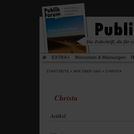
in
einem
neuen
Tab)
Die Zeitschrift, die für ei
kritisch • christlich • u
EXTRA+
Menschen & Meinungen
R
Rezensionen
Publik-Forum Archiv
EX
STARTSEITE
»
WIR ÜBER UNS
»
CHRISTA
Leserinitiative Publik-Forum e.V.
Die Er
Gleichberechtigung
Künstliche Intelligenz
Flucht und Migration
Video-Podcast »Ver
Christa
Artikel