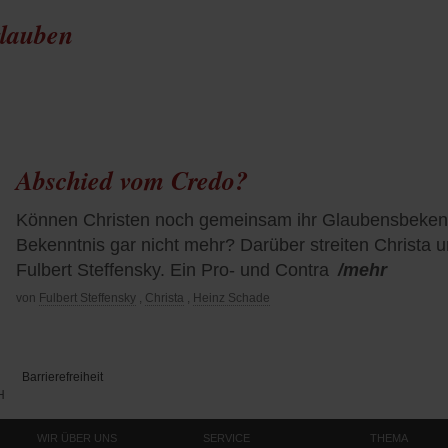
glauben
Abschied vom Credo?
Können Christen noch gemeinsam ihr Glaubensbekenn
Bekenntnis gar nicht mehr? Darüber streiten Christa
Fulbert Steffensky. Ein Pro- und Contra
/mehr
von
Fulbert Steffensky
,
Christa
,
Heinz Schade
Barrierefreiheit
H
WIR ÜBER UNS
SERVICE
THEMA