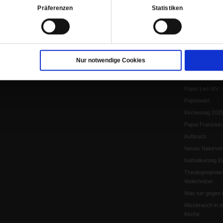
Präferenzen
Statistiken
Frieden
EKD-Synode Str
Frieden
Papst Leo XIV.
Flucht und Migra
Nur notwendige Cookies
10 Jahre »Wir s
Meine Geschich
Papst Leo XIV
Papstwahl
Kirchentag 202
Papst Franzisk
Aufbruch
Neues Naturver
Katholikentag Er
Theologenprote
Voderholzer
Was tun gegen 
Missbrauch in d
Kirche