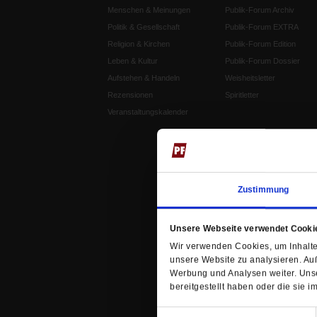
Menschen & Meinungen
Publik-Forum Archiv
Politik & Gesellschaft
Publik-Forum EXTRA
Religion & Kirchen
Publik-Forum Edition
Leben & Kultur
Publik-Forum Dossier
Aufstehen & Handeln
Weisheitsletter
Rezensionen
Spiritletter
Veranstaltungskalender
Zustimmung
Unsere Webseite verwendet Cooki
Wir verwenden Cookies, um Inhalte 
unsere Website zu analysieren. Au
Werbung und Analysen weiter. Unse
bereitgestellt haben oder die sie
Einwilligungsauswahl