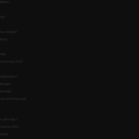
itation
ung?
ng stoppen
ltung
nität
irchentag 2023
staltungen«
ltungen
enedikt
eit um Krieg und
ie geht das?
mmlung 2022
ebote