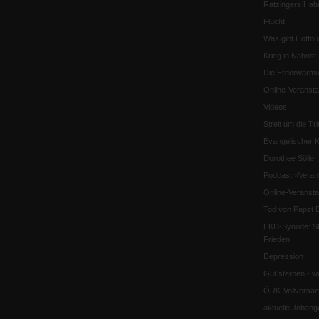
Ratzingers Habil
Flucht
Was gibt Hoffn
Krieg in Nahost
Die Erderwärmu
Online-Veransta
Videos
Streit um die Tri
Evangelischer K
Dorothee Sölle
Podcast »Veran
Online-Veransta
Tod von Papst B
EKD-Synode: Str
Frieden
Depression
Gut sterben - w
ÖRK-Vollversa
aktuelle Jobang