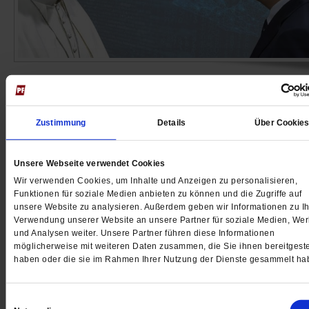
Die Enzyklika Magnifica Humanitas von Papst L
XIV.
Erst kommt der Mensch, dann kommt d
Zustimmung
Details
Über Cookie
Technik
Papst Leo XIV. hat die Herausforderung der künstlich
Unsere Webseite verwendet Cookies
Intelligenz für die Menschheit erkannt. Sein Lehrschr
Wir verwenden Cookies, um Inhalte und Anzeigen zu personalisieren,
Funktionen für soziale Medien anbieten zu können und die Zugriffe auf
Magnifica Humanitas verdient Beachtung – auch jense
unsere Website zu analysieren. Außerdem geben wir Informationen zu Ih
des katholischen Christentums.
/mehr
Verwendung unserer Website an unsere Partner für soziale Medien, We
von
Armin Grunwald
und Analysen weiter. Unsere Partner führen diese Informationen
möglicherweise mit weiteren Daten zusammen, die Sie ihnen bereitgeste
haben oder die sie im Rahmen Ihrer Nutzung der Dienste gesammelt ha
Karfreitag: Darf der Staat Stille
Einwilligungsauswahl