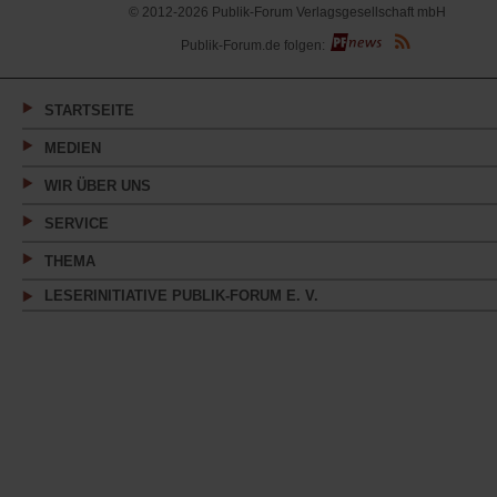
© 2012-2026 Publik-Forum Verlagsgesellschaft mbH
(Öffnet
Publik-Forum.de folgen:
in
einem
neuen
Tab)
STARTSEITE
MEDIEN
WIR ÜBER UNS
SERVICE
THEMA
LESERINITIATIVE PUBLIK-FORUM E. V.