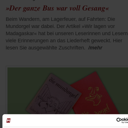
»Der ganze Bus war voll Gesang«
Beim Wandern, am Lagerfeuer, auf Fahrten: Die
Mundorgel war dabei. Der Artikel »Wir lagen vor
Madagaskar« hat bei unseren Leserinnen und Lesern
viele Erinnerungen an das Liederheft geweckt. Hier
lesen Sie ausgewählte Zuschriften.
/mehr