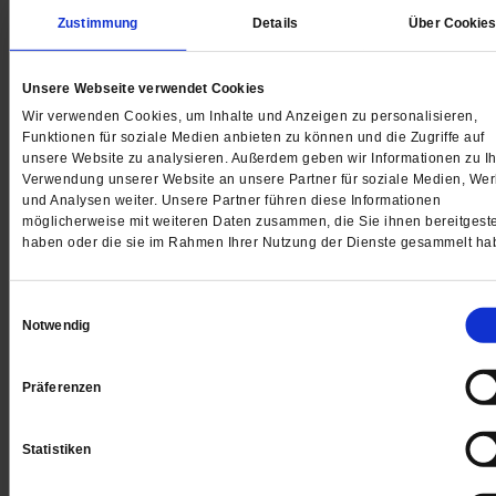
Zustimmung
Details
Über Cookie
Liederbuch »Die Mundorgel«
»Wir lagen vor Madagaskar...«
Unsere Webseite verwendet Cookies
Wir verwenden Cookies, um Inhalte und Anzeigen zu personalisieren,
Für ein CVJM-Zeltlager erstellten vier junge Gruppenl
Funktionen für soziale Medien anbieten zu können und die Zugriffe auf
unsere Website zu analysieren. Außerdem geben wir Informationen zu Ih
im Jahr 1953 das kleine Liederbuch. »Die Mundorgel
Verwendung unserer Website an unsere Partner für soziale Medien, We
wurde eines der meist verbreiteten Liederbücher. Vor
und Analysen weiter. Unsere Partner führen diese Informationen
Jahren erschien ihre letzte überarbeitete Ausgabe.
/
möglicherweise mit weiteren Daten zusammen, die Sie ihnen bereitgeste
haben oder die sie im Rahmen Ihrer Nutzung der Dienste gesammelt ha
von
Kirsten Serup-Bilfeldt
Einwilligungsauswahl
Notwendig
Präferenzen
Statistiken