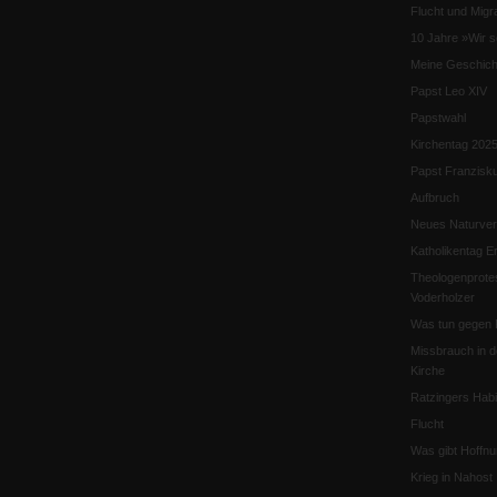
Flucht und Migra
10 Jahre »Wir s
Meine Geschich
Papst Leo XIV
Papstwahl
Kirchentag 202
Papst Franzisk
Aufbruch
Neues Naturver
Katholikentag Er
Theologenprote
Voderholzer
Was tun gegen 
Missbrauch in d
Kirche
Ratzingers Habil
Flucht
Was gibt Hoffn
Krieg in Nahost