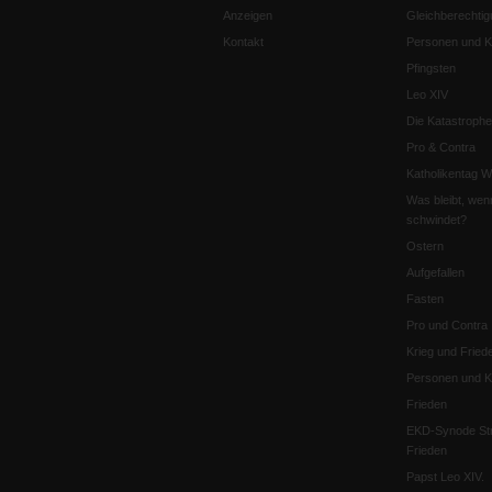
Anzeigen
Gleichberechtig
Kontakt
Personen und Ko
Pfingsten
Leo XIV
Die Katastrophe
Pro & Contra
Katholikentag 
Was bleibt, wen
schwindet?
Ostern
Aufgefallen
Fasten
Pro und Contra
Krieg und Fried
Personen und Ko
Frieden
EKD-Synode Str
Frieden
Papst Leo XIV.