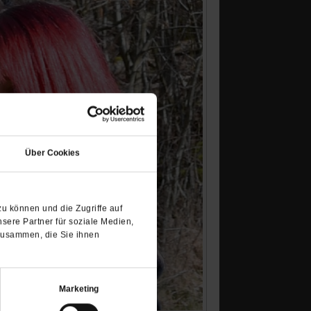
(Öffnet
in
Über Cookies
einem
neuen
Tab)
u können und die Zugriffe auf
sere Partner für soziale Medien,
zusammen, die Sie ihnen
Marketing