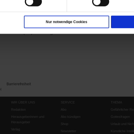
Nur notwendige Cookies
er Norris (36) ist Long-Covid-Patientin. Auch ihre beid
Barrierefreiheit
H
WIR ÜBER UNS
SERVICE
THEMA
Redaktion
Abo
Gefährlicher Re
Herausgeberinnen und
Abo kündigen
Gottesfragen
Herausgeber
Shop
Urlaub und Nich
Verlag
Newsletter
Künstliche Intell