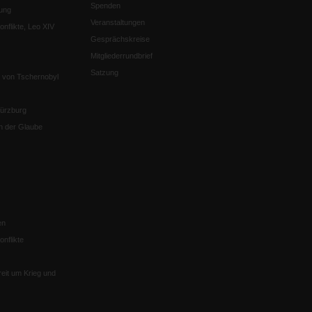
Spenden
ung
Veranstaltungen
nflikte, Leo XIV
Gesprächskreise
Mitgliederrundbrief
Satzung
 von Tschernobyl
Würzburg
n der Glaube
en
nflikte
eit um Krieg und