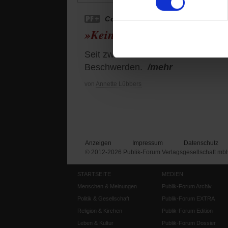
Corona
»Kein Ende in Sicht«
Seit zwei Jahren dauerkrank: Jennif
Beschwerden.
/mehr
von
Annette Lübbers
Anzeigen
Impressum
Datenschutz
© 2012-2026 Publik-Forum Verlagsgesellschaft mb
STARTSEITE
MEDIEN
Menschen & Meinungen
Publik-Forum Archiv
Politik & Gesellschaft
Publik-Forum EXTRA
Religion & Kirchen
Publik-Forum Edition
Leben & Kultur
Publik-Forum Dossier