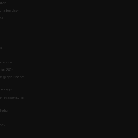
tion
chaffen das«
te
5
us
ständnis
furt 2024
st gegen Bischof
Rechts?
er evangelischen
itation
ung?