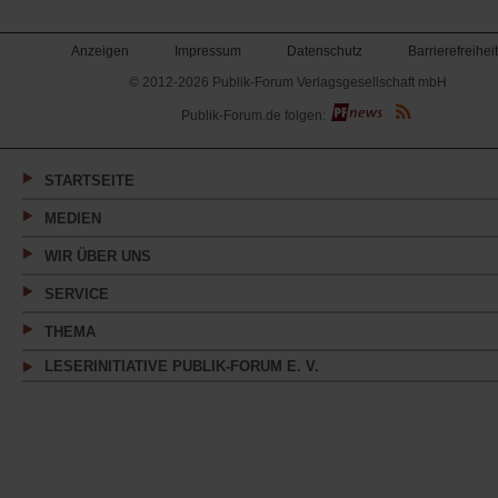
Anzeigen
Impressum
Datenschutz
Barrierefreiheit
© 2012-2026 Publik-Forum Verlagsgesellschaft mbH
(Öffnet
Publik-Forum.de folgen:
in
einem
neuen
Tab)
STARTSEITE
MEDIEN
WIR ÜBER UNS
SERVICE
THEMA
LESERINITIATIVE PUBLIK-FORUM E. V.