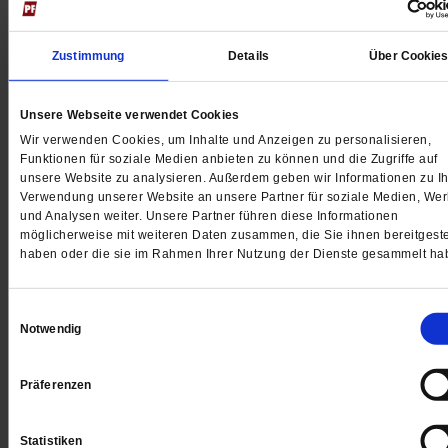
Zustimmung
Details
Über Cookie
Hilfe, ich bin süchtig!
Unsere Webseite verwendet Cookies
Wir verwenden Cookies, um Inhalte und Anzeigen zu personalisieren,
Rund eine Million Deutsche sind internetabhängig. W
Funktionen für soziale Medien anbieten zu können und die Zugriffe auf
finden Netz-Junkies zurück ins Leben?
/mehr
unsere Website zu analysieren. Außerdem geben wir Informationen zu Ih
Verwendung unserer Website an unsere Partner für soziale Medien, We
von
Andreas Boueke
und Analysen weiter. Unsere Partner führen diese Informationen
möglicherweise mit weiteren Daten zusammen, die Sie ihnen bereitgeste
haben oder die sie im Rahmen Ihrer Nutzung der Dienste gesammelt ha
Die Marktmacht der Kirchen
Einwilligungsauswahl
Notwendig
Nach wachsender Kritik stellen auch mehr und mehr
kirchliche Einrichtungen auf fairen und ökologischen
Präferenzen
Einkauf um
/mehr
von
Claudia Mende
Statistiken