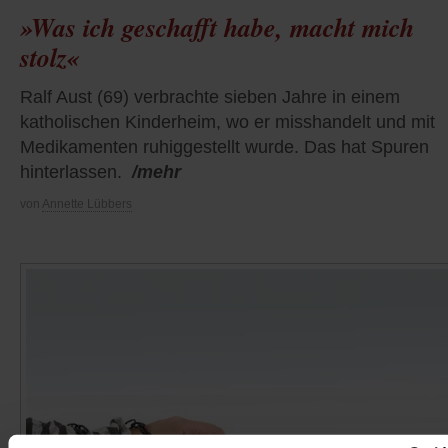
»Was ich geschafft habe, macht mich
stolz«
Ralf Aust (69) verbrachte sieben Jahre in einem
katholischen Kinderheim, wo er misshandelt und mit
Medikamenten ruhiggestellt wurde. Das hat Spuren
hinterlassen.
/mehr
von
Annette Lübbers