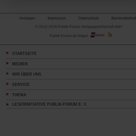
Anzeigen
Impressum
Datenschutz
Barrierefreiheit
© 2012-2026 Publik-Forum Verlagsgesellschaft mbH
(Öffnet
Publik-Forum.de folgen:
in
einem
neuen
Tab)
STARTSEITE
MEDIEN
WIR ÜBER UNS
SERVICE
THEMA
LESERINITIATIVE PUBLIK-FORUM E. V.