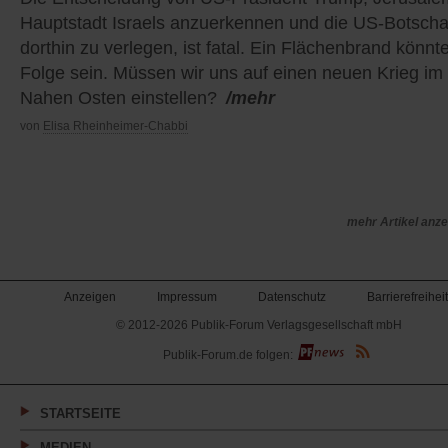
Hauptstadt Israels anzuerkennen und die US-Botscha
dorthin zu verlegen, ist fatal. Ein Flächenbrand könnte
Folge sein. Müssen wir uns auf einen neuen Krieg im
Nahen Osten einstellen?
/mehr
von
Elisa Rheinheimer-Chabbi
mehr Artikel anz
Anzeigen
Impressum
Datenschutz
Barrierefreiheit
© 2012-2026 Publik-Forum Verlagsgesellschaft mbH
(Öffnet
Publik-Forum.de folgen:
in
einem
neuen
Tab)
STARTSEITE
MEDIEN