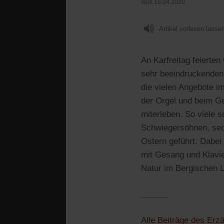
vom 16.04.2020
Artikel vorlesen lasse
An Karfreitag feierte
sehr beeindruckenden 
die vielen Angebote 
der Orgel und beim Ge
miterleben. So viele 
Schwiegersöhnen, sec
Ostern geführt. Dabe
mit Gesang und Klavie
Natur im Bergischen 
______
Alle Beiträge des Erz