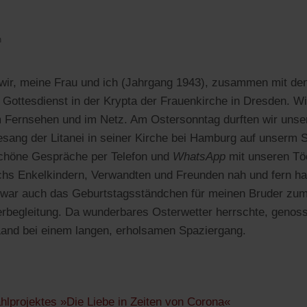
n
n wir, meine Frau und ich (Jahrgang 1943), zusammen mit de
Gottesdienst in der Krypta der Frauenkirche in Dresden. Wi
im Fernsehen und im Netz. Am Ostersonntag durften wir uns
sang der Litanei in seiner Kirche bei Hamburg auf unserm
schöne Gespräche per Telefon und
WhatsApp
mit unseren Tö
hs Enkelkindern, Verwandten und Freunden nah und fern ha
i war auch das Geburtstagsständchen für meinen Bruder zum
rbegleitung. Da wunderbares Osterwetter herrschte, genosse
Land bei einem langen, erholsamen Spaziergang.
ählprojektes »Die Liebe in Zeiten von Corona«