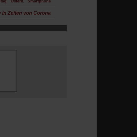
itag
Ostern
Smartphone
 in Zeiten von Corona