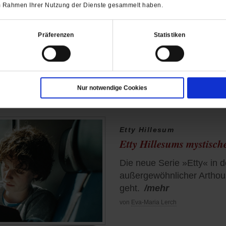
 im Rahmen Ihrer Nutzung der Dienste gesammelt haben.
lacht«
g
Präferenzen
Statistiken
r Dokumentarfilm »Was haben wir gelacht« zeigt, wie unv
.
/mehr
Nur notwendige Cookies
Etty Hillesum
Etty Hillesums mystisc
Die neue Serie »Etty« in d
außergewöhnlicher Arthous
geht.
/mehr
von
Eva-Maria Lerch