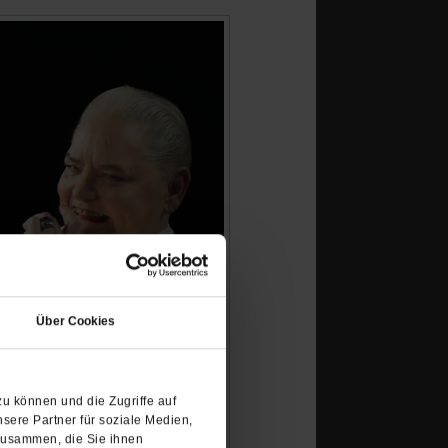
(Öffnet
in
Über Cookies
einem
neuen
Tab)
u können und die Zugriffe auf
sere Partner für soziale Medien,
zusammen, die Sie ihnen