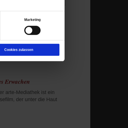
Marketing
erfroren sexistisch
Cookies zulassen
hes Erwachen
er arte-Mediathek ist ein
efilm, der unter die Haut