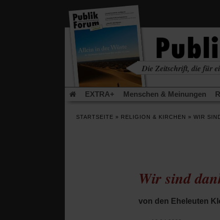
in
einem
neuen
Tab)
Die Zeitschrift, die für ei
kritisch • christlich • u
EXTRA+
Menschen & Meinungen
R
Rezensionen
Publik-Forum Archiv
EX
STARTSEITE
»
RELIGION & KIRCHEN
»
WIR SIN
Leserinitiative Publik-Forum e.V.
Die Er
Gleichberechtigung
Künstliche Intelligenz
Flucht und Migration
Video-Podcast »Ver
Wir sind dan
von den Eheleuten K