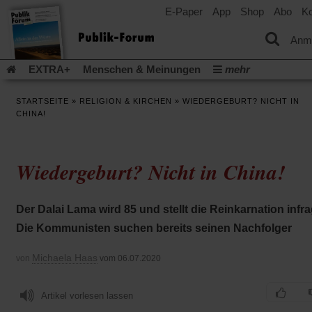
E-Paper
App
Shop
Abo
Ko
einem
neuen
Tab)
Anm
EXTRA+
Menschen & Meinungen
mehr
Religion & Kirchen
Politik & Gesellschaft
Leben & Kultur
STARTSEITE
»
RELIGION & KIRCHEN
»
WIEDERGEBURT? NICHT IN
Aufstehen & Handeln
Rezensionen
Publik-Forum Archiv
CHINA!
EXTRA
Edition
Dossier
Weisheitsletter
Spiritletter
Newsletter
Veranstaltungen
Wir über uns
Wiedergeburt? Nicht in China!
Leserinitiative Publik-Forum e.V.
Die Erderwärmung stopp
(Öffnet
(Öffnet
Urlaub und Nichtstun
Gefährlicher Reichtum
Krieg in Naho
in
in
(Öffnet
Gleichberechtigung
Künstliche Intelligenz
Was gibt Hoffn
Der Dalai Lama wird 85 und stellt die Reinkarnation infra
einem
einem
in
neuen
neuen
(Öffnet
(Öf
Krieg und Frieden
Gott neu denken
Krieg in der Ukraine
Die Kommunisten suchen bereits seinen Nachfolger
einem
Tab)
Tab)
in
in
neuen
Flucht und Migration
Video-Podcast »Veranstaltungen«
einem
ei
Tab)
Michaela Haas
von
vom 06.07.2020
neuen
ne
Podcast »Veranstaltungen«
Schriftgröße ändern:
Tab)
Ta
Artikel vorlesen lassen