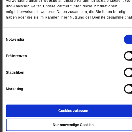
Verwendung unserer Website an unsere Partner für soziale Medien, We
Schmid mit Sinnfragen beschäftigt. Dann starb seine F
und Analysen weiter. Unsere Partner führen diese Informationen
möglicherweise mit weiteren Daten zusammen, die Sie ihnen bereitgeste
Ein Gespräch über die Unfassbarkeit des Todes und d
haben oder die sie im Rahmen Ihrer Nutzung der Dienste gesammelt ha
Versuch, ihn zu deuten.
/mehr
von
Michael Schrom.
·
3 Kommentare
Einwilligungsauswahl
Notwendig
Präferenzen
Statistiken
Marketing
Cookies zulassen
Nur notwendige Cookies