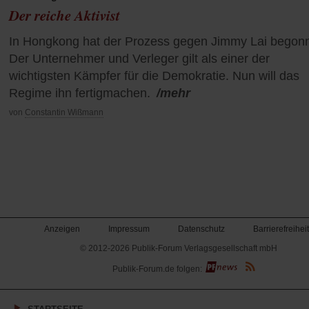
Der reiche Aktivist
In Hongkong hat der Prozess gegen Jimmy Lai begon
Der Unternehmer und Verleger gilt als einer der
wichtigsten Kämpfer für die Demokratie. Nun will das
Regime ihn fertigmachen.
/mehr
von
Constantin Wißmann
Anzeigen
Impressum
Datenschutz
Barrierefreiheit
© 2012-2026 Publik-Forum Verlagsgesellschaft mbH
(Öffnet
Publik-Forum.de folgen:
in
einem
neuen
Tab)