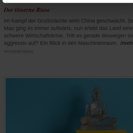
Wirtschaftskrise in China
Der tönerne Riese
Im Kampf der Großmächte wirkt China geschwächt. Se
Mao ging es immer aufwärts, nun erlebt das Land eine
schwere Wirtschaftskrise. Tritt es gerade deswegen so
aggressiv auf? Ein Blick in den Maschinenraum.
/meh
von
Harald Maass