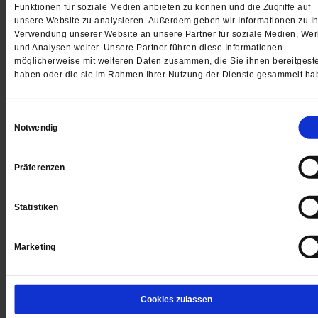
______
Funktionen für soziale Medien anbieten zu können und die Zugriffe auf
unsere Website zu analysieren. Außerdem geben wir Informationen zu Ih
Verwendung unserer Website an unsere Partner für soziale Medien, We
Alle Beiträge des Erzählprojektes »Die Liebe in Zeiten v
und Analysen weiter. Unsere Partner führen diese Informationen
Corona«
möglicherweise mit weiteren Daten zusammen, die Sie ihnen bereitgeste
haben oder die sie im Rahmen Ihrer Nutzung der Dienste gesammelt ha
______
Einwilligungsauswahl
Jeden Morgen kostenlos per E-Mail:
Spiritletter von
Notwendig
Publik-Forum
Präferenzen
Statistiken
4 Wochen freier Zugang zu allen
PF+ Artikeln inklusive E-Paper
Marketing
Jetzt für 1,00 € testen
Cookies zulassen