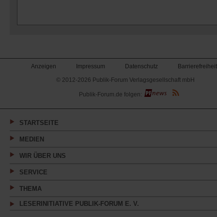
Anzeigen
Impressum
Datenschutz
Barrierefreiheit
© 2012-2026 Publik-Forum Verlagsgesellschaft mbH
(Öffnet
Publik-Forum.de folgen:
in
einem
neuen
Tab)
STARTSEITE
MEDIEN
WIR ÜBER UNS
SERVICE
THEMA
LESERINITIATIVE PUBLIK-FORUM E. V.