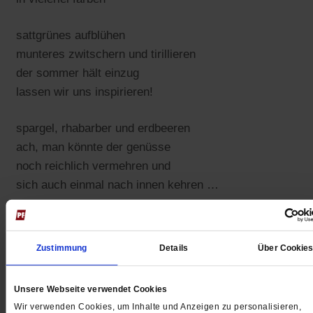
sattgrünes aufblühen
munteres zwitschern und tirillieren
der sommer hält einzug
lassen wir uns inspirieren!
spargel, rhabarber und erdbeeren
ach, man könnte der genüsse
noch reichlich vermehren und
sich auch einmal nach innen kehren …
wer nur hat dies alles uns bescheret?
ich glaube der,
Zustimmung
Details
Über Cookie
dem aufgrund seiner wunderbaren schöpfung
viel dank gebührt und im glauben verehret.
Unsere Webseite verwendet Cookies
Wir verwenden Cookies, um Inhalte und Anzeigen zu personalisieren,