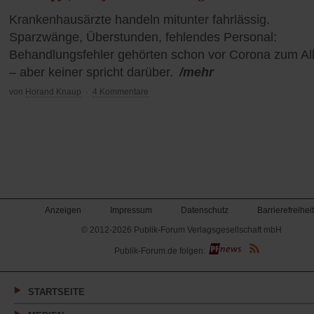
Krankenhausärzte handeln mitunter fahrlässig.
Sparzwänge, Überstunden, fehlendes Personal:
Behandlungsfehler gehörten schon vor Corona zum Al
– aber keiner spricht darüber.
/mehr
von
Horand Knaup
·
4 Kommentare
Anzeigen
Impressum
Datenschutz
Barrierefreiheit
© 2012-2026 Publik-Forum Verlagsgesellschaft mbH
(Öffnet
Publik-Forum.de folgen:
in
einem
neuen
Tab)
STARTSEITE