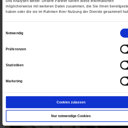
Die Medizin ist kein Reparaturbetrieb, sagt der
und Analysen weiter. Unsere Partner führen diese Informationen
möglicherweise mit weiteren Daten zusammen, die Sie ihnen bereitgeste
Medizinethiker Giovanni Maio. Im Krankenhaus kommt
haben oder die sie im Rahmen Ihrer Nutzung der Dienste gesammelt ha
Hilfsbedürftigkeit der Menschen oft zu kurz. Dabei ist d
Konzentration darauf die eigentliche Aufgabe von Ärzt
Einwilligungsauswahl
und Pflegekräften.
/mehr
Notwendig
von
Michael Schrom
,
Anne Strotmann
Präferenzen
Statistiken
Marketing
Cookies zulassen
Nur notwendige Cookies