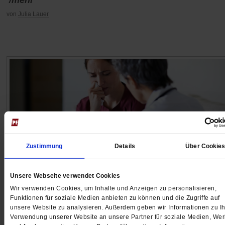
/mehr
von
Julia Lauer
Zustimmung
Details
Über Cookie
Unsere Webseite verwendet Cookies
Wir verwenden Cookies, um Inhalte und Anzeigen zu personalisieren,
Ethik der Verletzlichkeit
Funktionen für soziale Medien anbieten zu können und die Zugriffe auf
»Es gibt kein Leben ohne Verletzlichkeit«
unsere Website zu analysieren. Außerdem geben wir Informationen zu Ih
Verwendung unserer Website an unsere Partner für soziale Medien, We