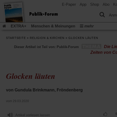
E-Paper
App
Shop
Abo
Ko
einem
neuen
Tab)
Anm
EXTRA+
Menschen & Meinungen
mehr
Religion & Kirchen
Politik & Gesellschaft
Leben & Kultur
STARTSEITE
»
RELIGION & KIRCHEN
»
GLOCKEN LÄUTEN
Aufstehen & Handeln
Rezensionen
Publik-Forum Archiv
Die Li
Dieser Artikel ist Teil von: Publik-Forum
EXTRA
Edition
Dossier
Weisheitsletter
Spiritletter
Zeiten von C
Newsletter
Veranstaltungen
Wir über uns
Leserinitiative Publik-Forum e.V.
Die Erderwärmung stopp
(Öffnet
(Öffnet
Urlaub und Nichtstun
Gefährlicher Reichtum
Krieg in Naho
Glocken läuten
in
in
(Öffnet
Gleichberechtigung
Künstliche Intelligenz
Was gibt Hoffn
einem
einem
in
neuen
neuen
(Öffnet
(Öf
Krieg und Frieden
Gott neu denken
Krieg in der Ukraine
einem
Tab)
Tab)
in
in
von Gundula Brinkmann, Fröndenberg
neuen
Flucht und Migration
Video-Podcast »Veranstaltungen«
einem
ei
Tab)
neuen
ne
Podcast »Veranstaltungen«
Schriftgröße ändern:
vom 29.03.2020
Tab)
Ta
Artikel vorlesen lassen