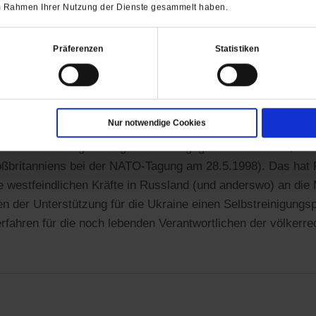
ekommen- nur das Licht der Menschenliebe kann alles veränd
 im Rahmen Ihrer Nutzung der Dienste gesammelt haben.
Präferenzen
Statistiken
7.2025, 18:44 Uhr:
emma wurde in den 90ern grundgelegt - mit dem Schweigen z
 Volker Rühe am Präsidenten Mazedoniens massiv gebeten, s
Nur notwendige Cookies
nien präsent zu sein" lt. Volker Rühe am 27.9.2001 im Bund
lkerrechtswidriger Krieg der NATO gegen Serbien 1999, fixi
ßbritanniens bei der NATO-Tagung am 28.5.1998). Das hat P
e westfeindlichen Kräfte in Russland (und anderswo) an die
n der Unterstützung für die Ukraine einen Selbstreinigung
erfahren für die noch lebenden Verantwortlichen der völkerr