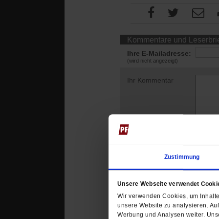
Kommentare und Leserbri
Ihre E-Mailadresse:
(wird nicht angezeigt)
Ihr Kommentar
Zustimmung
Thomas Bartsch-Hau
Unsere Webseite verwendet Cooki
Friedensstifter verzwe
Wir verwenden Cookies, um Inhalte 
ein Anfang - die tate
unsere Website zu analysieren. Au
Flucht.
Werbung und Analysen weiter. Unse