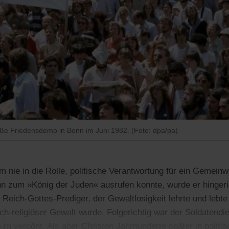
roße Friedensdemo in Bonn im Juni 1982. (Foto: dpa/pa)
 nie in die Rolle, politische Verantwortung für ein Gemei
 zum »König der Juden« ausrufen konnte, wurde er hingerich
 Reich-Gottes-Prediger, der Gewaltlosigkeit lehrte und lebte
ch-religiöser Gewalt wurde. Folgerichtig war der Soldatendi
rn verpönt. Als aber Christen Jahrhunderte später in politi