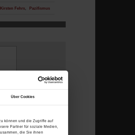
Kirsten Fehrs
Pazifismus
(Öffnet
in
Über Cookies
einem
neuen
Tab)
den Welt.Worte sind nur
u können und die Zugriffe auf
rtreibung, Hunger und
sere Partner für soziale Medien,
zusammen, die Sie ihnen