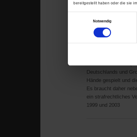
Die dunkel Zeit ist g
bereitgestellt haben oder die sie
Einwilligungsauswahl
Notwendig
Georg Lechner
24.0
Das gegenwärtige Dil
("Die NATO hat denlt.
militärisch in Mazedo
Völkerrechtsbruch (vö
Deutschlands und Gro
Hände gespielt und di
Es braucht daher nebe
ein strafrechtliches V
1999 und 2003