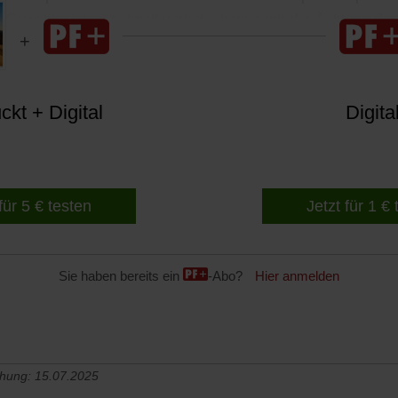
 Gewaltlosigkeit schnell vorbei, ebenso mit der Ächtung des
kt + Digital
Digita
für 5 € testen
Jetzt für 1 €
Sie haben bereits ein
-Abo?
Hier anmelden
chung: 15.07.2025