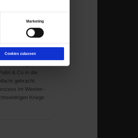
ern.
Marketing
u rüder Machtpolitik
ie zu bitten,
Cookies zulassen
estag und
ert auf Drängen
utin & Co in die
 Macht gebracht.
sprozess im Westen -
echtswidrigen Kriege