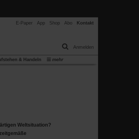
E-Paper
App
Shop
Abo
Kontakt
Anmelden
fstehen & Handeln
mehr
tter
Veranstaltungen
Wir über uns
(Öffnet
(Öffnet
ichtum
Krieg in Nahost
in
in
(Öffnet
Krieg in der Ukraine
einem
einem
in
neuen
neuen
ern:
einem
Tab)
Tab)
neuen
Tab)
ärtigen Weltsituation?
 zeitgemäße