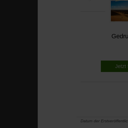
kamen, war es mit der
Gedruc
Jetzt 
Datum der Erstveröffentli