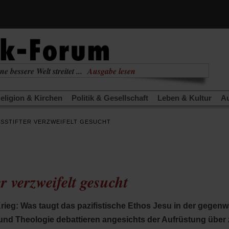
ne bessere Welt streitet ...
Ausgabe lesen
nabhängig
zur aktuellen Ausgabe
eligion & Kirchen
Politik & Gesellschaft
Leben & Kultur
Au
TRA
Edition
Dossier
Weisheitsletter
Spiritletter
Newsle
NSSTIFTER VERZWEIFELT GESUCHT
(Öffnet
(Öffnet
derwärmung stoppen
Urlaub und Nichtstun
Gefährlicher Re
in
in
(Öffnet
(Öffnet
(Öffnet
Was gibt Hoffnung?
Krieg und Frieden
Gott neu denken
einem
einem
in
in
in
neuen
neuen
anstaltungen«
Podcast »Veranstaltungen«
Schriftgröße änd
einem
einem
einem
Tab)
Tab)
neuen
neuen
neuen
er verzweifelt gesucht
Tab)
Tab)
Tab)
rieg: Was taugt das pazifistische Ethos Jesu in der gegenw
 und Theologie debattieren angesichts der Aufrüstung über