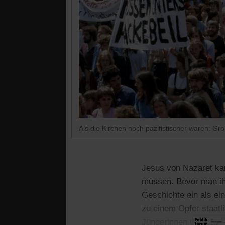
Als die Kirchen noch pazifistischer waren: G
Jesus von Nazaret kam
müssen. Bevor man ihn
Geschichte ein als ein
zu einem Opfer staatli
Jüngerinnen und Jünge