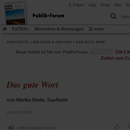
E-Paper
App
Shop
Abo
Ko
einem
neuen
Tab)
Anm
EXTRA+
Menschen & Meinungen
mehr
Religion & Kirchen
Politik & Gesellschaft
Leben & Kultur
STARTSEITE
»
RELIGION & KIRCHEN
»
DAS GUTE WORT
Aufstehen & Handeln
Rezensionen
Publik-Forum Archiv
Die Li
Dieser Artikel ist Teil von: Publik-Forum
EXTRA
Edition
Dossier
Weisheitsletter
Spiritletter
Zeiten von C
Newsletter
Veranstaltungen
Wir über uns
Leserinitiative Publik-Forum e.V.
Die Erderwärmung stopp
(Öffnet
(Öffnet
Urlaub und Nichtstun
Gefährlicher Reichtum
Krieg in Naho
Das gute Wort
in
in
(Öffnet
Gleichberechtigung
Künstliche Intelligenz
Was gibt Hoffn
einem
einem
in
neuen
neuen
(Öffnet
(Öf
Krieg und Frieden
Gott neu denken
Krieg in der Ukraine
einem
Tab)
Tab)
in
in
von Marika Stede, Saulheim
neuen
Flucht und Migration
Video-Podcast »Veranstaltungen«
einem
ei
Tab)
neuen
ne
Podcast »Veranstaltungen«
Schriftgröße ändern:
vom 02.09.2020
Tab)
Ta
Artikel vorlesen lassen