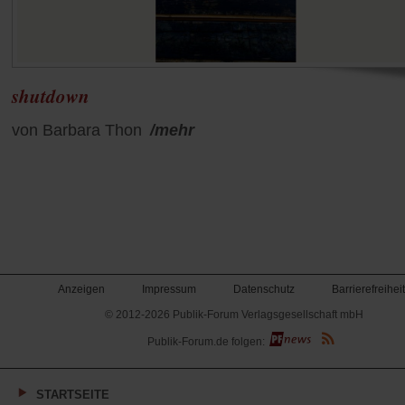
shutdown
von Barbara Thon
/mehr
Anzeigen
Impressum
Datenschutz
Barrierefreiheit
© 2012-2026 Publik-Forum Verlagsgesellschaft mbH
(Öffnet
Publik-Forum.de folgen:
in
einem
neuen
Tab)
STARTSEITE