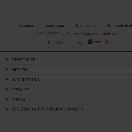
Anzeigen
Impressum
Datenschutz
Barrierefreiheit
© 2012-2026 Publik-Forum Verlagsgesellschaft mbH
(Öffnet
Publik-Forum.de folgen:
in
einem
neuen
Tab)
STARTSEITE
MEDIEN
WIR ÜBER UNS
SERVICE
THEMA
LESERINITIATIVE PUBLIK-FORUM E. V.