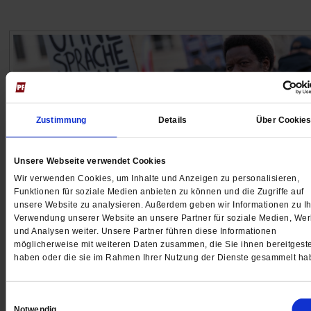
Zustimmung
Details
Über Cookie
Unsere Webseite verwendet Cookies
Wir verwenden Cookies, um Inhalte und Anzeigen zu personalisieren,
Funktionen für soziale Medien anbieten zu können und die Zugriffe auf
unsere Website zu analysieren. Außerdem geben wir Informationen zu Ih
Verwendung unserer Website an unsere Partner für soziale Medien, We
Zuwanderung
und Analysen weiter. Unsere Partner führen diese Informationen
»Integrationsangebote sind keine Almosen, sond
möglicherweise mit weiteren Daten zusammen, die Sie ihnen bereitgeste
eine Investition«
haben oder die sie im Rahmen Ihrer Nutzung der Dienste gesammelt ha
Sprachkurse stärken den gesellschaftlichen
Einwilligungsauswahl
Zusammenhalt. Davon ist der Integrationsforscher Nik
Notwendig