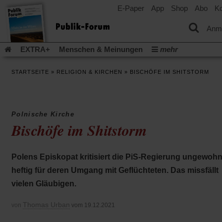
E-Paper
App
Shop
Abo
Ko
einem
neuen
Tab)
Anm
EXTRA+
Menschen & Meinungen
mehr
Religion & Kirchen
Politik & Gesellschaft
Leben & Kultur
STARTSEITE
»
RELIGION & KIRCHEN
»
BISCHÖFE IM SHITSTORM
Aufstehen & Handeln
Rezensionen
Publik-Forum Archiv
EXTRA
Edition
Dossier
Weisheitsletter
Spiritletter
Newsletter
Veranstaltungen
Wir über uns
Polnische Kirche
Leserinitiative Publik-Forum e.V.
Die Erderwärmung stopp
Bischöfe im Shitstorm
(Öffnet
(Öffnet
Urlaub und Nichtstun
Gefährlicher Reichtum
Krieg in Naho
in
in
(Öffnet
Gleichberechtigung
Künstliche Intelligenz
Was gibt Hoffn
einem
einem
in
Polens Episkopat kritisiert die PiS-Regierung ungewohn
neuen
neuen
(Öffnet
(Öf
Krieg und Frieden
Gott neu denken
Krieg in der Ukraine
einem
Tab)
Tab)
in
in
heftig für deren Umgang mit Geflüchteten. Das missfällt
neuen
Flucht und Migration
Video-Podcast »Veranstaltungen«
einem
ei
Tab)
vielen Gläubigen.
neuen
ne
Podcast »Veranstaltungen«
Schriftgröße ändern:
Tab)
Ta
Thomas Urban
von
vom 19.12.2021