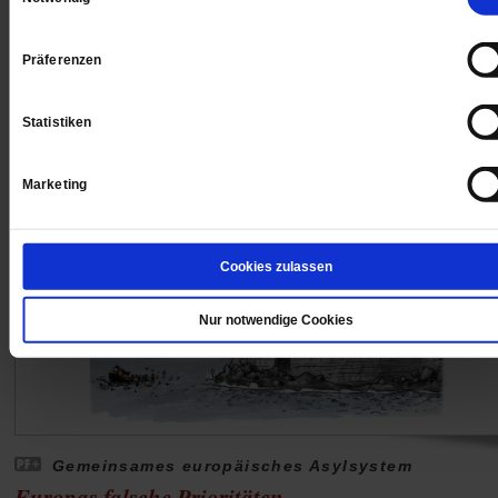
Harder überzeugt. Von der These, Integrationsleistun
führten zu mehr Migration, hält er nichts.
/mehr
Präferenzen
von
Nana Gerritzen
Statistiken
Marketing
Cookies zulassen
Nur notwendige Cookies
Gemeinsames europäisches Asylsystem
Europas falsche Prioritäten