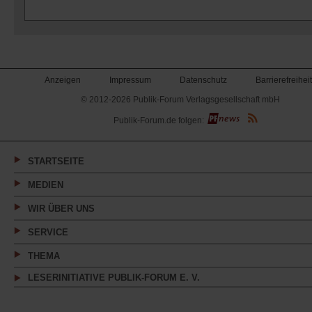
Anzeigen
Impressum
Datenschutz
Barrierefreiheit
© 2012-2026 Publik-Forum Verlagsgesellschaft mbH
(Öffnet
Publik-Forum.de folgen:
in
einem
neuen
Tab)
STARTSEITE
MEDIEN
WIR ÜBER UNS
SERVICE
THEMA
LESERINITIATIVE PUBLIK-FORUM E. V.