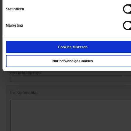
Statistiken
Datum der Erstveröffentlichung: 12.06.2021
Marketing
Die Lieb
Dieser Artikel ist Teil von: Publik-Forum
Zeiten von Cor
Cookies zulassen
Kommentare und Leserbriefe
Nur notwendige Cookies
Ihre E-Mailadresse:
(wird nicht angezeigt)
Ihr Kommentar