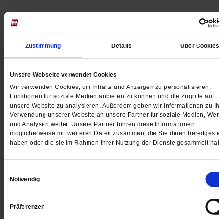
Alle Beiträge des Erzählprojektes »Die Liebe in Zeiten v
Corona«
Zustimmung
Details
Über Cookie
______
Jeden Morgen kostenlos per E-Mail:
Spiritletter von
Unsere Webseite verwendet Cookies
Publik-Forum
Wir verwenden Cookies, um Inhalte und Anzeigen zu personalisieren,
Funktionen für soziale Medien anbieten zu können und die Zugriffe auf
unsere Website zu analysieren. Außerdem geben wir Informationen zu Ih
Verwendung unserer Website an unsere Partner für soziale Medien, We
und Analysen weiter. Unsere Partner führen diese Informationen
möglicherweise mit weiteren Daten zusammen, die Sie ihnen bereitgeste
4 Wochen freier Zugang zu allen
haben oder die sie im Rahmen Ihrer Nutzung der Dienste gesammelt ha
PF+ Artikeln inklusive E-Paper
Einwilligungsauswahl
Notwendig
Jetzt für 1,00 € testen
Präferenzen