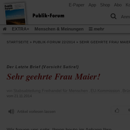
E-Paper
App
Shop
Abo
Ko
einem
neuen
Tab)
Anm
EXTRA+
Menschen & Meinungen
mehr
Religion & Kirchen
Politik & Gesellschaft
Leben & Kultur
STARTSEITE
»
PUBLIK-FORUM 22/2014
»
SEHR GEEHRTE FRAU MAIE
Aufstehen & Handeln
Rezensionen
Publik-Forum Archiv
EXTRA
Edition
Dossier
Weisheitsletter
Spiritletter
Newsletter
Veranstaltungen
Wir über uns
Der Letzte Brief (Vorsicht Satire!)
Leserinitiative Publik-Forum e.V.
Die Erderwärmung stopp
Sehr geehrte Frau Maier!
(Öffnet
(Öffnet
Urlaub und Nichtstun
Gefährlicher Reichtum
Krieg in Naho
in
in
(Öffnet
Gleichberechtigung
Künstliche Intelligenz
Was gibt Hoffn
einem
einem
Stabsabteilung Freihandel für Menschen
EU-Kommission
in
Brü
von
,
,
neuen
neuen
(Öffnet
(Öf
Krieg und Frieden
Gott neu denken
Krieg in der Ukraine
einem
vom 21.11.2014
Tab)
Tab)
in
in
neuen
Flucht und Migration
Video-Podcast »Veranstaltungen«
einem
ei
Tab)
neuen
ne
Podcast »Veranstaltungen«
Schriftgröße ändern:
Artikel vorlesen lassen
Tab)
Ta
Wir freuen uns sehr, Ihnen heute im Anhang Ihre