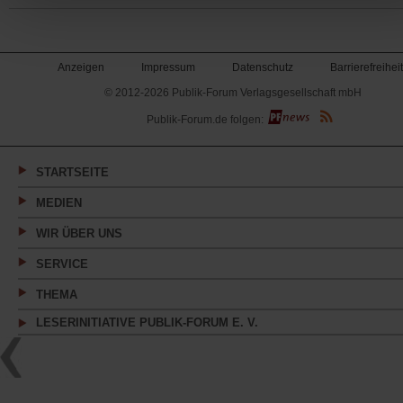
Anzeigen
Impressum
Datenschutz
Barrierefreiheit
© 2012-2026 Publik-Forum Verlagsgesellschaft mbH
(Öffnet
Publik-Forum.de folgen:
in
einem
neuen
Tab)
STARTSEITE
MEDIEN
WIR ÜBER UNS
SERVICE
THEMA
LESERINITIATIVE PUBLIK-FORUM E. V.