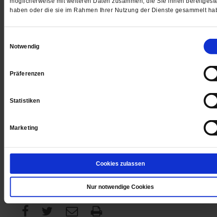
möglicherweise mit weiteren Daten zusammen, die Sie ihnen bereitgeste
haben oder die sie im Rahmen Ihrer Nutzung der Dienste gesammelt ha
Digital
Einwilligungsauswahl
Notwendig
Präferenzen
Jetzt für 1 € testen
Statistiken
Marketing
Sie haben bereits ein
-Abo?
Hier anmelden
Cookies zulassen
Datum der Erstveröffentlichung: 21.11.2014
Nur notwendige Cookies