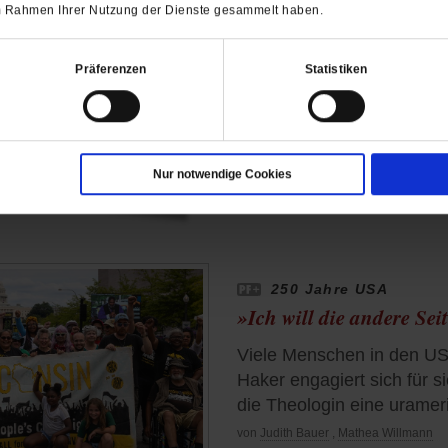
 im Rahmen Ihrer Nutzung der Dienste gesammelt haben.
Ferienaktion
Freier Eintritt im Freib
Präferenzen
Statistiken
Im hessischen Schwalmsta
Kindern und Jugendlich
während der Sommerferie
Nur notwendige Cookies
250 Jahre USA
»Ich will die andere Sei
Viele Menschen in den USA
Haker engagiert sich für sie
die Theologin eine uramer
von
Judith Bauer
,
Mathea Willmann