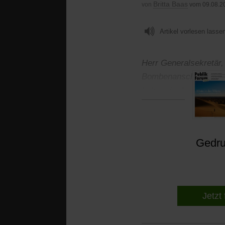
Britta Baas
von
vom 09.08.2
Artikel vorlesen lasse
Herr Generalsekretär,
Bombenanschlag in Osl
haben die Anschläge 
Gedruc
Jetzt 