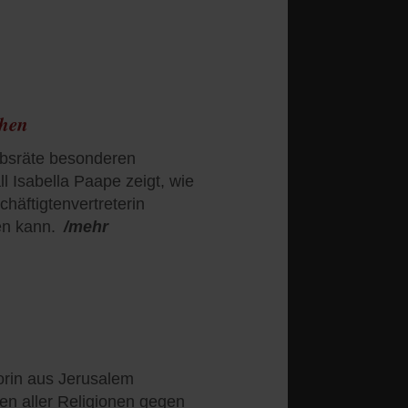
ehen
ebsräte besonderen
l Isabella Paape zeigt, wie
chäftigtenvertreterin
en kann.
/mehr
orin aus Jerusalem
hen aller Religionen gegen