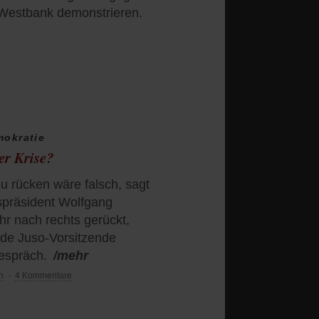
 Westbank demonstrieren.
mokratie
er Krise?
zu rücken wäre falsch, sagt
präsident Wolfgang
hr nach rechts gerückt,
ende Juso-Vorsitzende
gespräch.
/mehr
n
·
4 Kommentare