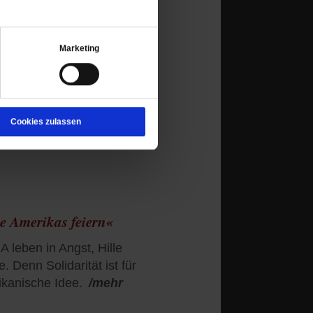
ad in den Ferien
Marketing
dt spendiert ein Bürger
en den Schwimmbadbesuch
n.
/mehr
Cookies zulassen
te Amerikas feiern«
 leben in Angst, Hille
. Denn Solidarität ist für
ikanische Idee.
/mehr