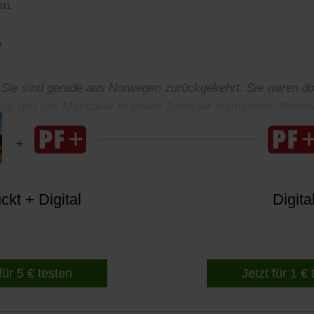
011
n
 Sie sind gerade aus Norwegen zurückgekehrt. Sie waren dor
o und das Massaker in einem Zeltlager stattfanden. Welche
auf die Menschen in Norwegen?
kt + Digital
Digita
für 5 € testen
Jetzt für 1 €