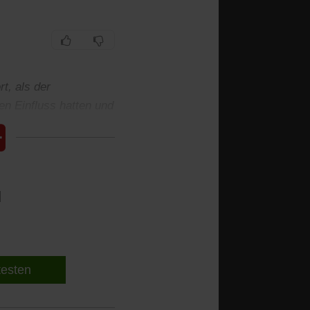
t, als der
n Einfluss hatten und
l
 testen