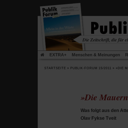
in
einem
neuen
Tab)
Die Zeitschrift, die für ei
kritisch • christlich • u
EXTRA+
Menschen & Meinungen
R
Rezensionen
Publik-Forum Archiv
EX
STARTSEITE
»
PUBLIK-FORUM 15/2011
»
»DIE M
Leserinitiative Publik-Forum e.V.
Die Er
Gleichberechtigung
Künstliche Intelligenz
Flucht und Migration
Video-Podcast »Ver
»Die Mauern
Was folgt aus den At
Olav Fykse Tveit