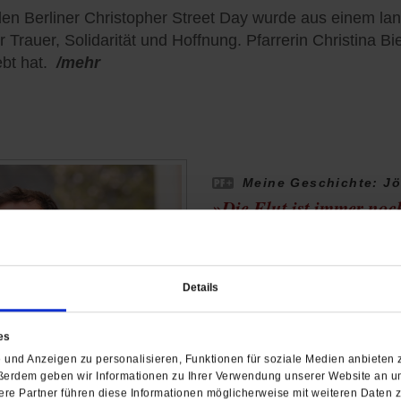
en Berliner Christopher Street Day wurde aus einem la
 Trauer, Solidarität und Hoffnung. Pfarrerin Christina Bie
bt hat.
/mehr
Meine Geschichte: Jö
»Die Flut ist immer no
Als das Hochwasser durch
Pfarrer Jörg Meyrer mitten
Jahre nach der Katastrop
Details
von
Matthias Drobinski
es
und Anzeigen zu personalisieren, Funktionen für soziale Medien anbieten z
ßerdem geben wir Informationen zu Ihrer Verwendung unserer Website an un
re Partner führen diese Informationen möglicherweise mit weiteren Daten 