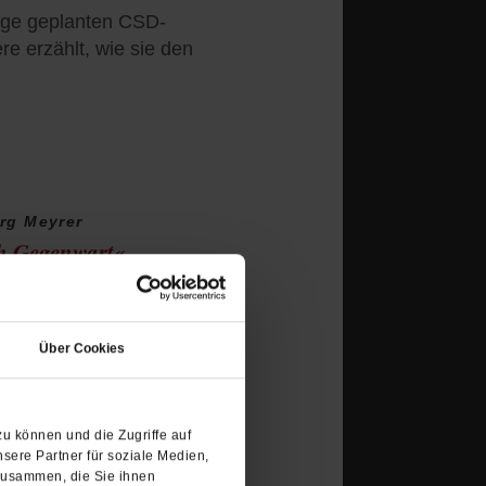
nge geplanten CSD-
re erzählt, wie sie den
rg Meyrer
ch Gegenwart«
s Ahrtal schoss, war
(Öffnet
drin. Wie geht es ihm fünf
in
he?
/mehr
Über Cookies
einem
neuen
Tab)
u können und die Zugriffe auf
sere Partner für soziale Medien,
zusammen, die Sie ihnen