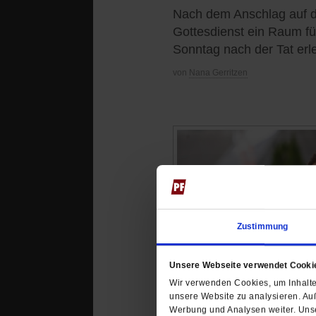
Nach dem Anschlag auf d
Gottesdienst ein Raum für
Sonntag nach der Tat erle
von
Nana Gerritzen
Zustimmung
Unsere Webseite verwendet Cooki
Wir verwenden Cookies, um Inhalte 
unsere Website zu analysieren. Au
Werbung und Analysen weiter. Unse