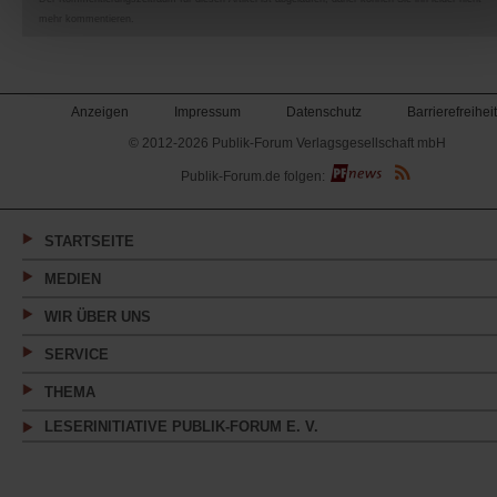
mehr kommentieren.
Anzeigen
Impressum
Datenschutz
Barrierefreiheit
© 2012-2026 Publik-Forum Verlagsgesellschaft mbH
(Öffnet
Publik-Forum.de folgen:
in
einem
neuen
Tab)
STARTSEITE
MEDIEN
WIR ÜBER UNS
SERVICE
THEMA
LESERINITIATIVE PUBLIK-FORUM E. V.