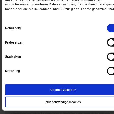
möglicherweise mit weiteren Daten zusammen, die Sie ihnen bereitgeste
haben oder die sie im Rahmen Ihrer Nutzung der Dienste gesammelt ha
Einwilligungsauswahl
Jetzt für 1 € testen
Notwendig
Präferenzen
Sie haben bereits ein
-Abo?
Hier anmelden
Statistiken
Marketing
Datum der Erstveröffentlichung: 16.08.2002
Cookies zulassen
Nur notwendige Cookies
Kommentare und Leserbriefe
Der Kommentierungszeitraum für diesen Artikel ist abgelaufen, daher können Sie ihn leider nicht