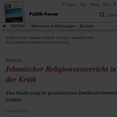
E-Paper
App
Shop
Abo
Ko
einem
neuen
Tab)
Anm
EXTRA+
Menschen & Meinungen
mehr
Religion & Kirchen
Politik & Gesellschaft
Leben & Kultur
STARTSEITE
»
PUBLIK-FORUM 14/2024
»
ISLAMISCHER
Aufstehen & Handeln
Rezensionen
Publik-Forum Archiv
RELIGIONSUNTERRICHT IN DER KRITIK
EXTRA
Edition
Dossier
Weisheitsletter
Spiritletter
Newsletter
Veranstaltungen
Wir über uns
Bildung
Leserinitiative Publik-Forum e.V.
Die Erderwärmung stopp
Islamischer Religionsunterricht in
(Öffnet
(Öffnet
Urlaub und Nichtstun
Gefährlicher Reichtum
Krieg in Naho
in
in
der Kritik
(Öffnet
Gleichberechtigung
Künstliche Intelligenz
Was gibt Hoffn
einem
einem
in
neuen
neuen
(Öffnet
(Öf
Krieg und Frieden
Gott neu denken
Krieg in der Ukraine
einem
Tab)
Tab)
in
in
neuen
Flucht und Migration
Video-Podcast »Veranstaltungen«
Eine Studie sorgt für grundsätzliche Zweifel am Unterric
einem
ei
Tab)
neuen
ne
Podcast »Veranstaltungen«
Schriftgröße ändern:
in NRW.
Tab)
Ta
vom 23.07.2024