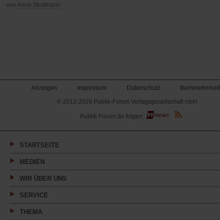
von
Anne Strotmann
Anzeigen
Impressum
Datenschutz
Barrierefreiheit
© 2012-2026 Publik-Forum Verlagsgesellschaft mbH
(Öffnet
Publik-Forum.de folgen:
in
einem
neuen
Tab)
STARTSEITE
MEDIEN
WIR ÜBER UNS
SERVICE
THEMA