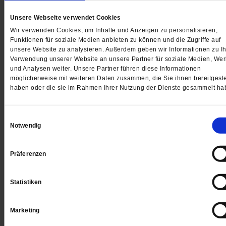
Drei Jahre Forschung, 26 Behörden, neun Bundesländ
Unsere Webseite verwendet Cookies
Die bislang größte Studie zu institutionellem Rassismu
Wir verwenden Cookies, um Inhalte und Anzeigen zu personalisieren,
Deutschland zeigt, wie tief diskriminierende Praktiken 
Funktionen für soziale Medien anbieten zu können und die Zugriffe auf
unsere Website zu analysieren. Außerdem geben wir Informationen zu Ih
staatlichen Strukturen verankert sind.
/mehr
Verwendung unserer Website an unsere Partner für soziale Medien, We
und Analysen weiter. Unsere Partner führen diese Informationen
möglicherweise mit weiteren Daten zusammen, die Sie ihnen bereitgeste
haben oder die sie im Rahmen Ihrer Nutzung der Dienste gesammelt ha
Einwilligungsauswahl
Notwendig
Präferenzen
Statistiken
Marketing