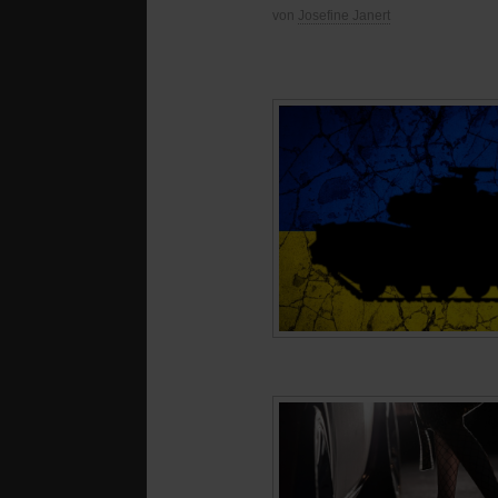
von
Josefine Janert