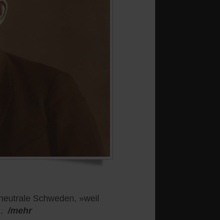
s neutrale Schweden, »weil
.
/mehr