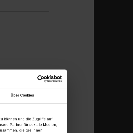
(Öffnet
in
Über Cookies
einem
Schlagwort:
Schweden
neuen
Tab)
u können und die Zugriffe auf
sere Partner für soziale Medien,
zusammen, die Sie ihnen