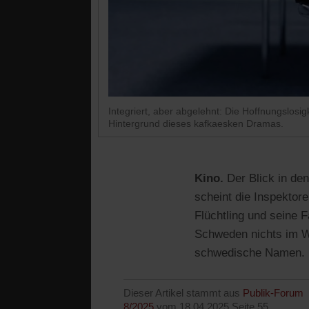
Integriert, aber abgelehnt: Die Hoffnungslos
Hintergrund dieses kafkaesken Dramas.
Kino.
Der Blick in de
scheint die Inspektor
Flüchtling und seine F
Schweden nichts im We
schwedische Namen.
Dieser Artikel stammt aus
Publik-Forum
8/2025
vom 18.04.2025,
Seite 55