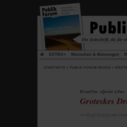
in
einem
neuen
Tab)
Die Zeitschrift, die für ei
kritisch • christlich • u
EXTRA+
Menschen & Meinungen
R
Rezensionen
Publik-Forum Archiv
EX
STARTSEITE
»
PUBLIK-FORUM 08/2025
»
GROTE
Leserinitiative Publik-Forum e.V.
Die Er
Gleichberechtigung
Künstliche Intelligenz
Flucht und Migration
Video-Podcast »Ver
Kinofilm »Quiet Life«
Groteskes Dr
Birgit Roschy
von
vom 14.04