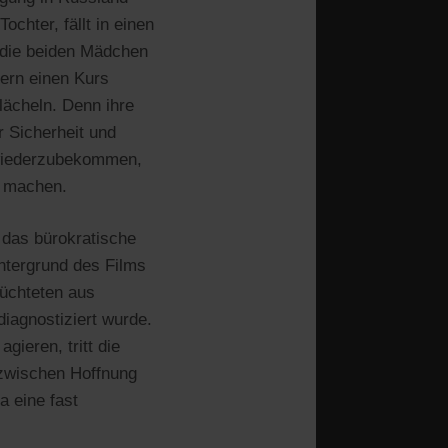
ochter, fällt in einen
 die beiden Mädchen
ern einen Kurs
lächeln. Denn ihre
r Sicherheit und
 wiederzubekommen,
t machen.
 das bürokratische
ntergrund des Films
lüchteten aus
iagnostiziert wurde.
gieren, tritt die
zwischen Hoffnung
a eine fast