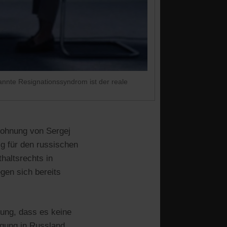
annte Resignationssyndrom ist der reale
Wohnung von Sergej
ig für den russischen
haltsrechts in
gen sich bereits
dung, dass es keine
lgung in Russland