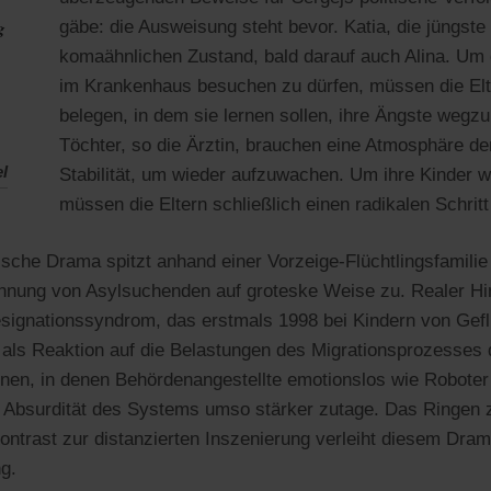
g
gäbe: die Ausweisung steht bevor. Katia, die jüngste T
komaähnlichen Zustand, bald darauf auch Alina. Um
im Krankenhaus besuchen zu dürfen, müssen die Elt
belegen, in dem sie lernen sollen, ihre Ängste wegzu
Töchter, so die Ärztin, brauchen eine Atmosphäre de
el
Stabilität, um wieder aufzuwachen. Um ihre Kinder
müssen die Eltern schließlich einen radikalen Schrit
sche Drama spitzt anhand einer Vorzeige-Flüchtlingsfamilie
nnung von Asylsuchenden auf groteske Weise zu. Realer Hi
signationssyndrom, das erstmals 1998 bei Kindern von Gef
 als Reaktion auf die Belastungen des Migrationsprozesses d
nen, in denen Behördenangestellte emotionslos wie Roboter a
 Absurdität des Systems umso stärker zutage. Das Ringen 
ontrast zur distanzierten Inszenierung verleiht diesem Dram
g.