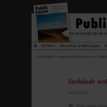
in
einem
neuen
Tab)
Die Zeitschrift, die für ei
kritisch • christlich • u
EXTRA+
Menschen & Meinungen
R
Rezensionen
Publik-Forum Archiv
EX
STARTSEITE
»
PUBLIK-FORUM 06/2012
»
VERBÄ
Leserinitiative Publik-Forum e.V.
Die Er
Gleichberechtigung
Künstliche Intelligenz
Flucht und Migration
Video-Podcast »Ver
Verbände wol
vom 04.05.2012
Artikel vorlesen lasse