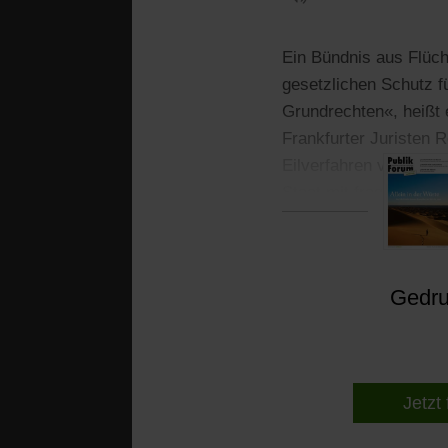
Ein Bündnis aus Flüch
gesetzlichen Schutz f
Grundrechten«, heißt 
Frankfurter Juristen
Eilverfahren vorsehe
Staat mit fragwürdig
Gedruc
Jetzt 