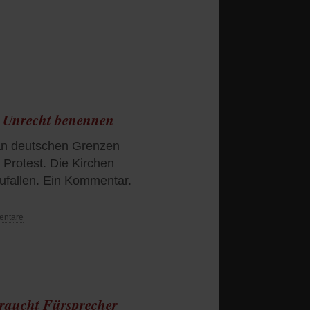
s Unrecht benennen
n deutschen Grenzen
r Protest. Die Kirchen
zufallen. Ein Kommentar.
entare
raucht Fürsprecher