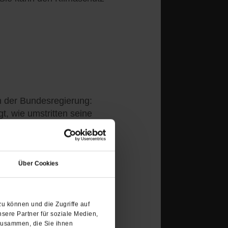
n der Bundesregierung:
t, wie umstritten seine
osition ist.
/mehr
(Öffnet
in
Über Cookies
einem
neuen
Tab)
u können und die Zugriffe auf
sere Partner für soziale Medien,
zusammen, die Sie ihnen