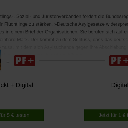
tlings-, Sozial- und Juristenverbänden fordert die Bundesreg
ür Flüchtlinge zu stärken. »Deutsche Asylgesetze widerspr
es in einem Brief der Organisationen. Sie berufen sich auf 
 Reinhard Marx. Der kommt zu dem Schluss, dass das deutsc
n muss, mit dem sich Asylsuchende gegen ihre Abschiebung 
er Menschenrechtspraxis wehren können.
kt + Digital
Digita
für 5 € testen
Jetzt für 1 €