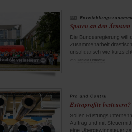
Entwicklungszusamme
Sparen an den Ärmsten
Die Bundesregierung will d
Zusammenarbeit drastisch 
unsolidarisch wie kurzsich
von
Daniela Ordowski
Pro und Contra
Extraprofite besteuern?
Sollen Rüstungsunternehme
Auftrag und mit Steuermi
eine Übergewinnsteuer za