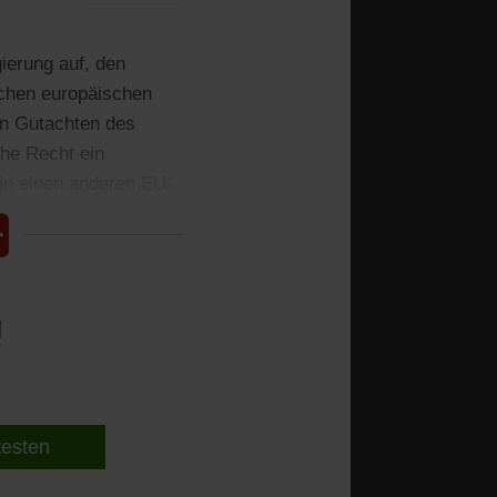
ierung auf, den
echen europäischen
ein Gutachten des
he Recht ein
in einen anderen EU-
l
 testen